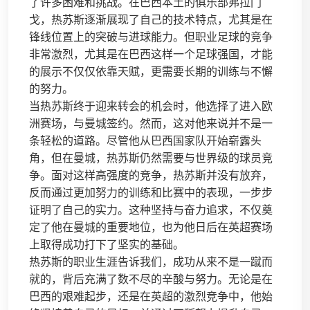
了许多困难和挑战。在巴西本土的俱乐部弗拉门
戈，热苏斯逐渐展现了自己的技术特点，尤其是在
锋线位置上的突破与进球能力。但职业足球的竞争
非常激烈，尤其是在巴西这样一个足球强国，才能
的展示不仅仅依靠天赋，更需要长期的训练与不懈
的努力。
当热苏斯终于迎来转会的机会时，他选择了进入欧
洲赛场，与曼城签约。然而，这对他来说并不是一
条轻松的道路。尽管他从巴西国家队开始崭露头
角，但在曼城，热苏斯仍然需要与世界级的球员竞
争。面对这样高强度的竞争，热苏斯并没有放弃，
反而通过更加努力的训练和比赛中的表现，一步步
证明了自己的实力。这种坚持与奋力追求，不仅奠
定了他在曼城的重要地位，也为他日后在英超赛场
上取得成功打下了坚实的基础。
热苏斯的职业生涯告诉我们，成功从来不是一蹴而
就的，背后充满了数不尽的辛酸与努力。无论是在
巴西的艰难起步，还是在英超的激烈竞争中，他始