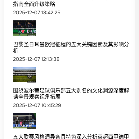
指南全面升级策略
2025-12-07 13:42:25
巴黎圣日耳曼欧冠征程的五大关键因素及其影响分
析
2025-12-07 12:13:38
围绕波尔蒂足球俱乐部五大别名的文化渊源深度解
读全景观察视角拓展
2025-12-07 10:45:29
五大联赛风格迥异各具特色深入分析英超西甲德甲