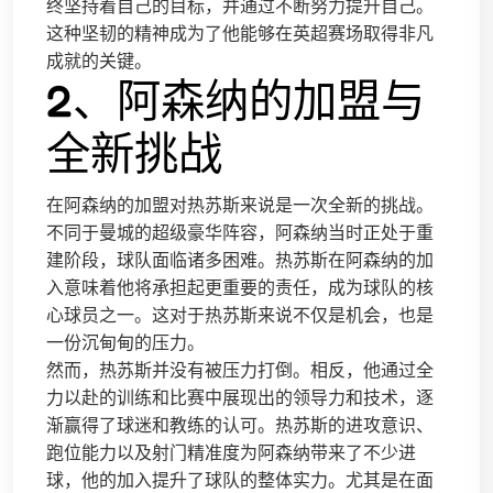
终坚持着自己的目标，并通过不断努力提升自己。
这种坚韧的精神成为了他能够在英超赛场取得非凡
成就的关键。
2、阿森纳的加盟与
全新挑战
在阿森纳的加盟对热苏斯来说是一次全新的挑战。
不同于曼城的超级豪华阵容，阿森纳当时正处于重
建阶段，球队面临诸多困难。热苏斯在阿森纳的加
入意味着他将承担起更重要的责任，成为球队的核
心球员之一。这对于热苏斯来说不仅是机会，也是
一份沉甸甸的压力。
然而，热苏斯并没有被压力打倒。相反，他通过全
力以赴的训练和比赛中展现出的领导力和技术，逐
渐赢得了球迷和教练的认可。热苏斯的进攻意识、
跑位能力以及射门精准度为阿森纳带来了不少进
球，他的加入提升了球队的整体实力。尤其是在面