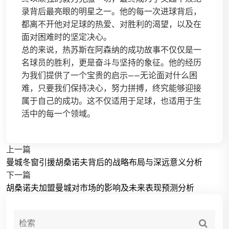
录背后最亮眼的明星之一。他的每一次进球背后，
都离不开他对足球的热爱、对胜利的渴望，以及在
面对困难时的坚定决心。
总的来说，热苏斯在阿森纳的成功故事不仅仅是一
名球员的胜利，更是奋斗与坚持的象征。他的经历
为我们提供了一个宝贵的启示——无论面对什么困
难，只要我们保持决心，努力拼搏，终究能够迎接
属于自己的成功。这不仅适用于足球，也适用于生
活中的每一个领域。
上一篇
曼城冬窗引援胡桑诺夫背后的战略布局与深远意义分析
下一篇
胡桑诺夫加盟曼城对市场的影响及未来表现预测分析