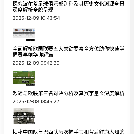
探究波尔蒂足球俱乐部别称及其历史文化渊源全景
深度解析全貌呈现
2025-12-09 10:43:54
全面解析欧国联赛五大关键要素全方位助你快速掌
握赛事精华详解篇
2025-12-09 09:12:39
欧冠与欧联第三名对决分析及其赛事意义深度解析
2025-12-08 13:45:22
揭秘中国队与巴西队历次握手言和背后鲜为人知的