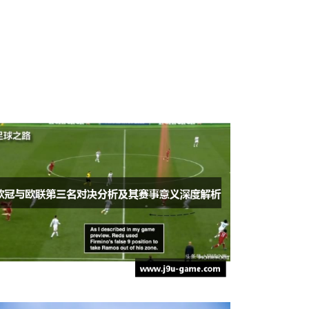
欧冠与欧联第三名对决分析及
其赛事意义深度解析