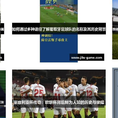
如何通过多种途径了解葡萄牙
足球队的名称及其历史背景
塞维利亚杯传奇：欧联杯背后