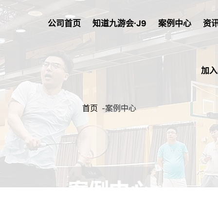
公司首页
知道九游会·J9
案例中心
资
加入
首页
-
案例中心