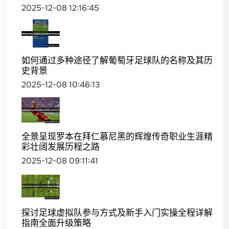
2025-12-08 12:16:45
如何通过多种途径了解葡萄牙足球队的名称及其历
史背景
2025-12-08 10:46:13
全景呈现罗本在拜仁慕尼黑的辉煌传奇职业生涯精
彩壮阔发展历程之路
2025-12-08 09:11:41
探讨足球虚拟队参与方式及新手入门实操全程详解
指南全面升级策略