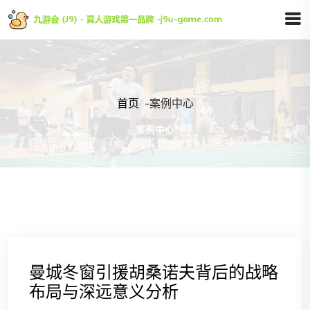
首页
-
案例中心
曼城冬窗引援胡桑诺夫背后的战略
布局与深远意义分析