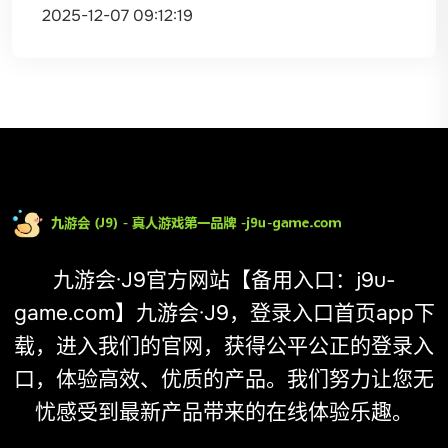
2025-12-07 09:12:19
九游会·J9官方网站【备用入口：j9u-
game.com】九游会·J9，登录入口首页app下
载，进入我们的官网，获得公平公正的登录入
口，体验高效、优质的产品。我们努力让您无
忧感受到最新产品带来的在线体验乐趣。