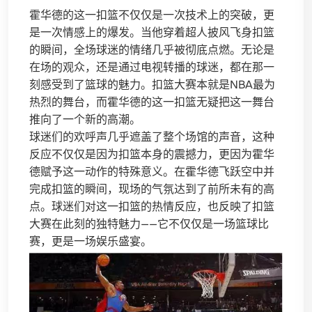
霍华德的这一扣篮不仅仅是一次技术上的突破，更
是一次情感上的爆发。当他穿着超人披风飞身扣篮
的瞬间，全场球迷的情绪几乎被彻底点燃。无论是
在场的观众，还是通过电视转播的球迷，都在那一
刻感受到了篮球的魅力。扣篮大赛本就是NBA最为
热烈的舞台，而霍华德的这一扣篮无疑把这一舞台
推向了一个新的高潮。
球迷们的欢呼声几乎遮盖了整个场馆的声音，这种
反应不仅仅是因为扣篮本身的震撼力，更因为霍华
德赋予这一动作的特殊意义。在霍华德飞跃空中并
完成扣篮的瞬间，现场的气氛达到了前所未有的高
点。球迷们对这一扣篮的热情反应，也反映了扣篮
大赛在此刻的独特魅力——它不仅仅是一场篮球比
赛，更是一场娱乐盛宴。