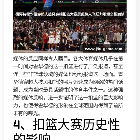
媒体的反应同样令人瞩目。各大体育媒体几乎在第
一时间对霍华德的这一扣篮进行了广泛报道，甚至
连一些非篮球领域的媒体也纷纷报道这一场面。霍
华德穿超人披风扣篮的照片迅速成为网络的热门话
题，成为当时最具话题性的体育事件之一。这种强
烈的媒体反响，进一步证明了这一扣篮的巨大影响
力，也使得霍华德的形象在全球范围内得到了前所
未有的曝光。
4、扣篮大赛历史性
的影响