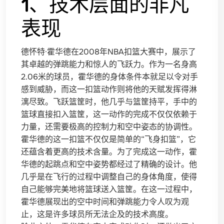
1、技术层面的非凡
表现
德怀特·霍华德在2008年NBA扣篮大赛中，展示了
其卓越的弹跳能力和惊人的飞跃力。作为一名身高
2.06米的球员，霍华德的身体条件本就足以令对手
感到威胁，而这一扣篮动作则将他的天赋发挥得淋
漓尽致。飞跃篮筐时，他几乎与篮筐持平，手中的
篮球直接扣入篮筐，这一动作的完成不仅仅依赖于
力量，还需要极高的控制力和空中姿态的协调性。
霍华德的这一扣篮不仅仅是简单的“飞身扣篮”，它
还蕴含着更高的技术含量。为了完成这一动作，霍
华德的起跳点和空中姿势都经过了精确的设计。他
几乎是在飞行的过程中调整自己的身体角度，使得
自己能够完美地将篮球送入篮筐。在这一过程中，
霍华德展现出的空中时间和弹跳能力令人叹为观
止，这是许多球员所无法企及的技术高度。