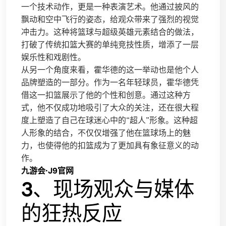
一个技术动作，更是一种表演艺术。他通过披风的
飘动和空中飞行的姿态，给观众带来了强烈的视觉
冲击力。这种将篮球与超级英雄元素结合的做法，
打破了传统扣篮大赛的单纯竞技性质，增添了一层
娱乐性和戏剧性。
从另一个角度来看，霍华德的这一举动也是他个人
品牌塑造的一部分。作为一名年轻球员，霍华德凭
借这一扣篮展示了他的个性和创意。通过这种方
式，他不仅成功地吸引了大众的关注，还在很大程
度上塑造了自己在球迷心中的“超人”形象。这种超
人形象的结合，不仅仅增强了他在篮球场上的魅
力，也使得他的扣篮成为了更加具有象征意义的动
作。
九游会·J9官网
3、现场观众与媒体
的狂热反应