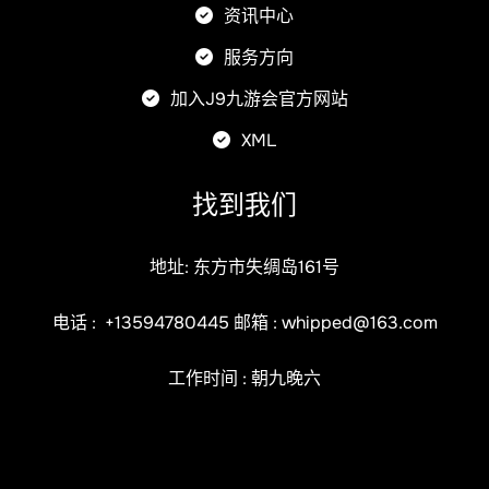
资讯中心
服务方向
加入J9九游会官方网站
XML
找到我们
地址: 东方市失绸岛161号
电话 :
+13594780445
邮箱 :
whipped@163.com
工作时间 : 朝九晚六