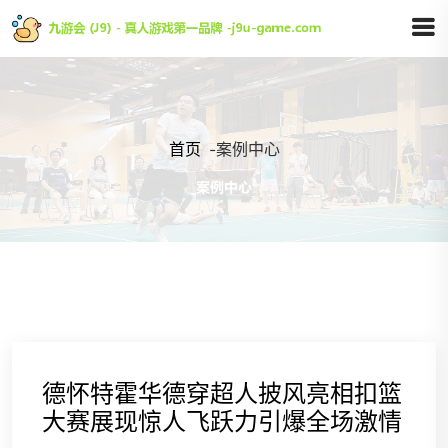
首页
-
案例中心
德怀特霍华德穿超人披风亮相扣篮
大赛展现惊人飞跃力引爆全场激情