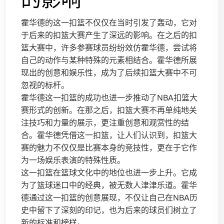
霍华德的这一扣篮不仅仅在当时引发了轰动，它对
于后来的扣篮大赛产生了深远的影响。在之后的扣
篮大赛中，许多参赛球员纷纷效仿霍华德，尝试将
自己的动作与某种特殊的元素相结合。霍华德所展
现出的创意和娱乐性，成为了后续扣篮大赛中不可
忽视的标杆。
霍华德这一扣篮的成功也进一步推动了NBA扣篮大
赛形式的创新。在那之后，扣篮大赛不再单纯地关
注技巧和力量的展示，更注重创意和观赏性的结
合。霍华德凭借这一扣篮，让人们认识到，扣篮大
赛的魅力不仅仅是比赛本身的竞技性，更在于它作
为一场娱乐表演的特殊性质。
这一扣篮在篮球文化中的地位也进一步上升。它成
为了篮球迷口中的经典，被无数人津津乐道。霍华
德通过这一扣篮的创意展现，不仅让自己在NBA历
史中留下了深刻的印记，也为后来的球员们树立了
新的标准和榜样。