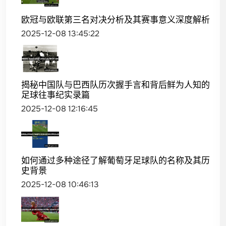
欧冠与欧联第三名对决分析及其赛事意义深度解析
2025-12-08 13:45:22
揭秘中国队与巴西队历次握手言和背后鲜为人知的
足球往事纪实录篇
2025-12-08 12:16:45
如何通过多种途径了解葡萄牙足球队的名称及其历
史背景
2025-12-08 10:46:13