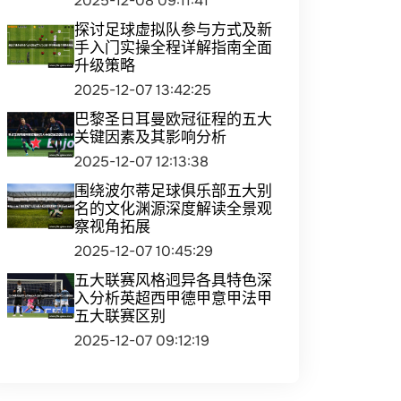
2025-12-08 09:11:41
探讨足球虚拟队参与方式及新
手入门实操全程详解指南全面
升级策略
2025-12-07 13:42:25
巴黎圣日耳曼欧冠征程的五大
关键因素及其影响分析
2025-12-07 12:13:38
围绕波尔蒂足球俱乐部五大别
名的文化渊源深度解读全景观
察视角拓展
2025-12-07 10:45:29
五大联赛风格迥异各具特色深
入分析英超西甲德甲意甲法甲
五大联赛区别
2025-12-07 09:12:19