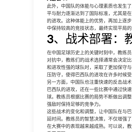
此外，中国队的体能与心理素质也发生了
平与耐力逐渐达到了国际标准，尤其是在
的进攻。这种体能上的优势，再加上逐步
中保持较高的竞技状态，最终实现平局的
3、战术部署：
在中国足球历史上的关键时刻中，教练员
对抗中，教练们的战术选择通常会决定比
和进攻性强的球队时，采取了更加保守与
压防守，使得巴西队的进攻在许多时候受
另一方面，中国队也注重快速的反击战术
巴西队的进攻，还在一些比赛中通过快速
球。教练员根据比赛的局势不断做出调整
强敌时保持足够的竞争力。
这些战术的变化和调整，让中国队在与巴
延时间。教练员的智慧决策，不仅增强了
在大赛中的表现越来越成熟。可以说，教