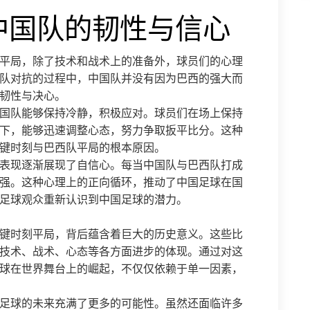
中国队的韧性与信心
平局，除了技术和战术上的准备外，球员们的心理
队对抗的过程中，中国队并没有因为巴西的强大而
韧性与决心。
国队能够保持冷静，积极应对。球员们在场上保持
下，能够迅速调整心态，努力争取扳平比分。这种
键时刻与巴西队平局的根本原因。
表现逐渐展现了自信心。每当中国队与巴西队打成
强。这种心理上的正向循环，推动了中国足球在国
足球观众重新认识到中国足球的潜力。
键时刻平局，背后蕴含着巨大的历史意义。这些比
技术、战术、心态等各方面进步的体现。通过对这
球在世界舞台上的崛起，不仅仅依赖于单一因素，
足球的未来充满了更多的可能性。虽然还面临许多