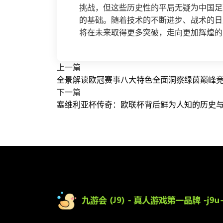
挑战，但这些历史性的平局无疑为中国足
的基础。随着技术的不断进步、战术的日
将在未来取得更多突破，走向更加辉煌的
上一篇
全景解读欧冠赛事八大特色全面洞察绿茵巅峰
下一篇
塞维利亚杯传奇：欧联杯背后鲜为人知的历史