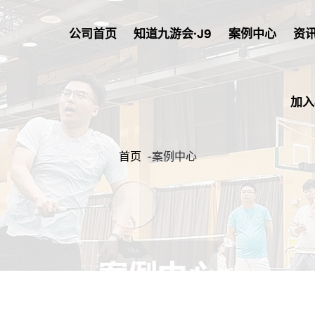
公司首页
知道九游会·J9
案例中心
资
加入
首页
-
案例中心