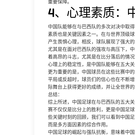
重要保障。
4、心理素质：
中国队能够在与巴西队的多次对决中取得
素质也是关键因素之一。在与世界顶级球
产生畏惧心理，相反，球队展现了强大的
尤其是在面对巴西队的强攻与高压下，中
着高昂的斗志，尤其是在比分落后的情况
心理上的稳定性，是中国队能够在五大关
更为重要的是，中国球员在这些比赛中的
平局或反超时，球员们的信心也在不断增
际舞台上获得更好的成绩，并让全世界的
总结：
综上所述，中国足球在与巴西队的五大关
赛不仅仅是比分上的胜利，更是中国足球
些关键时刻的回顾，我们可以看到中国足
而是多方面因素的综合作用。
中国足球的崛起与强队抗衡，意味着中国