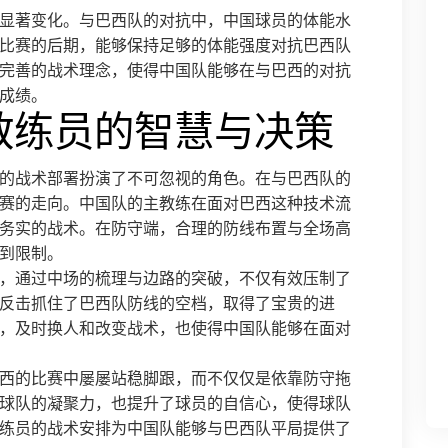
显著变化。与巴西队的对抗中，中国球员的体能水
比赛的后期，能够保持足够的体能强度对抗巴西队
完善的战术理念，使得中国队能够在与巴西的对抗
成绩。
教练员的智慧与决策
的战术部署扮演了不可忽视的角色。在与巴西队的
赛的走向。中国队的主教练在面对巴西这种技术流
务实的战术。在防守端，合理的防线布置与全场高
到限制。
，通过中场的梳理与边路的突破，不仅有效压制了
反击抓住了巴西队防线的空档，取得了宝贵的进
，及时换人和改变战术，也使得中国队能够在面对
西的比赛中屡屡站稳脚跟，而不仅仅是依靠防守拖
球队的凝聚力，也提升了球员的自信心，使得球队
练员的战术安排为中国队能够与巴西队平局提供了