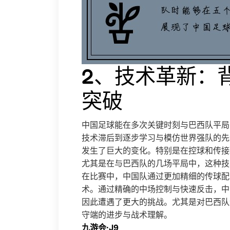
2、技术革新：
突破
中国足球能在多次关键时刻与巴西队平局
技术滞后到逐步学习与模仿世界强队的先
发生了巨大的变化。特别是在控球和传接
尤其是在与巴西队的几场平局中，这种技
在比赛中，中国队通过更加精细的传球配
术。通过精确的中场控制与快速反击，中
因此遭遇了更大的挑战。尤其是对巴西队
守端的进步与战术理解。
九游会·J9