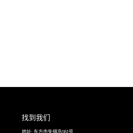
找到我们
地址: 东方市失绸岛161号