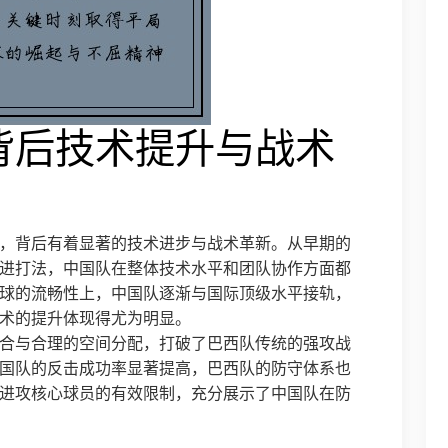
背后技术提升与战术
，背后有着显著的技术进步与战术革新。从早期的
进打法，中国队在整体技术水平和团队协作方面都
球的流畅性上，中国队逐渐与国际顶级水平接轨，
术的提升体现得尤为明显。
合与合理的空间分配，打破了巴西队传统的强攻战
国队的反击成功率显著提高，巴西队的防守体系也
进攻核心球员的有效限制，充分展示了中国队在防