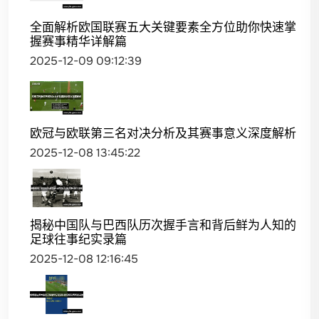
全面解析欧国联赛五大关键要素全方位助你快速掌
握赛事精华详解篇
2025-12-09 09:12:39
欧冠与欧联第三名对决分析及其赛事意义深度解析
2025-12-08 13:45:22
揭秘中国队与巴西队历次握手言和背后鲜为人知的
足球往事纪实录篇
2025-12-08 12:16:45