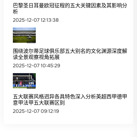
巴黎圣日耳曼欧冠征程的五大关键因素及其影响分
析
2025-12-07 12:13:38
围绕波尔蒂足球俱乐部五大别名的文化渊源深度解
读全景观察视角拓展
2025-12-07 10:45:29
五大联赛风格迥异各具特色深入分析英超西甲德甲
意甲法甲五大联赛区别
2025-12-07 09:12:19