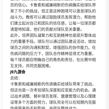
员的信心。卡鲁索和威廉姆斯的伤病确实给球队带
来了不小的挑战，但正是这种困境可以激发球队的
战斗力。教练可以通过鼓励球员发挥潜力，帮助他
们建立起对自己和团队的信任感，让每一位球员都
清楚地知道，他们的贡献对球队至关重要。
此外，培养团队凝聚力和互助精神也是提升整体战
力的重要手段。球队可以通过团队建设活动，增加
球员之间的沟通和默契，增强团队的协作能力。在
伤病问题的压力下，团队合作精神显得尤为重要。
每个球员都应明确自己的角色和责任，在比赛中相
互支持，共同克服困难。
j9九游会
总结：
卡鲁索和威廉姆斯的伤退确实给球队带来了挑战，
但这也是一次考验球队深度和应变能力的机会。通
过战术调整、替补球员发挥、健康管理以及心理建
设等多个方面的努力，球队完全可以在短期内克服
伤病带来的不利影响，并提升整体战力。