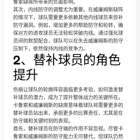
鲁索缺席所带来的负面影响。
其次，内线防守的调整尤为重要。在威廉姆斯缺阵
的情况下，球队需要更多依赖其他内线球员来弥补
防守漏洞。例如，增加更多的帮助防守和轮转，确
保对方的进攻球员无法轻松突破内线。通过强化球
员间的默契配合，球队可以在失去威廉姆斯的防守
压制下，依然保持内线的竞争力。
2、替补球员的角色
提升
伤病让球队的轮换阵容面临更多考验，如何激发替
补球员的潜力，成为了提升整体战力的关键所在。
卡鲁索和威廉姆斯的缺席意味着球队将需要更多的
替补球员站出来，承担更多的比赛责任，尤其是在
防守端和关键时刻的表现。
首先，替补球员在防守端的作用不容忽视。尽管卡
鲁索和威廉姆斯的防守能力无可替代，但球队仍然