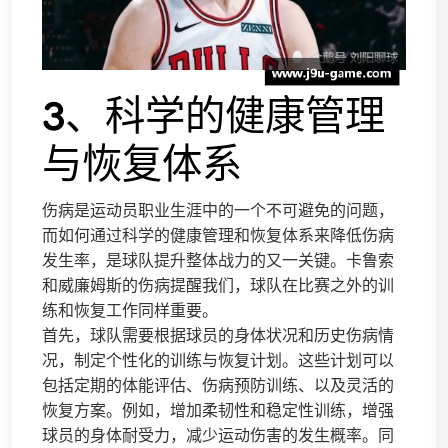
3、科学的健康管理
与恢复体系
伤病是运动员职业生涯中的一个不可避免的问题，
而如何通过科学的健康管理和恢复体系来降低伤病
发生率，是球队提升整体战力的又一关键。卡鲁索
和威廉姆斯的伤病提醒我们，球队在比赛之外的训
练和恢复工作同样重要。
首先，球队需要根据球员的身体状况和历史伤病情
况，制定个性化的训练与恢复计划。这些计划可以
包括定期的体能评估、伤病预防训练、以及灵活的
恢复方案。例如，增加柔韧性和稳定性训练，增强
球员的身体耐受力，减少运动伤害的发生概率。同