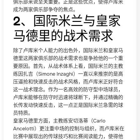
俱乐部来说至关重要。正是这些优点，使得卢库米
成为两家俱乐部争夺的焦点。
2、国际米兰与皇家
马德里的战术需求
除了卢库米个人能力的出色外，国际米兰和皇家马
德里这两家俱乐部的战术需求也是争抢他的一个重
要原因。首先，从战术体系上看，国际米兰的主教
练因扎吉（Simone Inzaghi）一直以来推崇的是高
压逼抢和快速反击的战术风格，而卢库米正好符合
这一战术理念。作为一名高效的防守型中场球员，
卢库米能够在防守时迅速将球断下，并通过精确的
长传发动快速反击，这一点正是国际米兰急需的球
员特质。
皇家马德里方面，主教练安切洛蒂（Carlo
Ancelotti）更注重中场的控制与组织，而卢库米在
比赛中展现出的传球技巧和比赛阅读能力，使得他