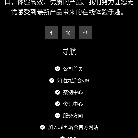
口，体验高效、优质的产品。我们努力让您无
忧感受到最新产品带来的在线体验乐趣。
导航
公司首页
知道九游会·J9
案例中心
资讯中心
服务方向
加入J9九游会官方网站