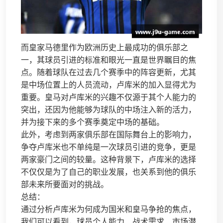
而皇家马德里作为欧洲历史上最成功的俱乐部之
一，其球员引进的标准和眼光一直是世界瞩目的焦
点。随着球队在过去几个赛季中的阵容更新，尤其
是中场位置上的人员流动，卢库米的加入显得尤为
重要。皇马对卢库米的兴趣不仅源于其个人能力的
突出，还因为他能够为球队的中场注入新的活力，
并为接下来的多个赛季奠定中场的基础。
此外，考虑到两家俱乐部在国际舞台上的影响力，
争夺卢库米也不单纯是一次球员引进的竞争，更是
两家豪门之间的较量。这种背景下，卢库米的选择
不仅仅是为了自己的职业发展，也关系到他的俱乐
部未来所要面对的挑战。
总结：
通过分析卢库米为何成为国米和皇马争抢的焦点，
我们可以看到，球员个人能力、战术需求、市场潜