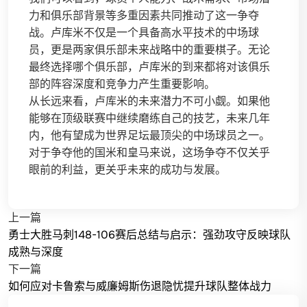
力和俱乐部背景等多重因素共同推动了这一争夺
战。卢库米不仅是一个具备高水平技术的中场球
员，更是两家俱乐部未来战略中的重要棋子。无论
最终选择哪个俱乐部，卢库米的到来都将对该俱乐
部的阵容深度和竞争力产生重要影响。
从长远来看，卢库米的未来潜力不可小觑。如果他
能够在顶级联赛中继续磨练自己的技艺，未来几年
内，他有望成为世界足坛最顶尖的中场球员之一。
对于争夺他的国米和皇马来说，这场争夺不仅关乎
眼前的利益，更关乎未来的成功与发展。
上一篇
勇士大胜马刺148-106赛后总结与启示：强劲攻守反映球队
成熟与深度
下一篇
如何应对卡鲁索与威廉姆斯伤退隐忧提升球队整体战力