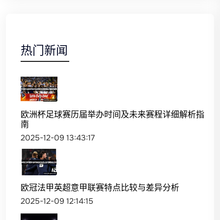
热门新闻
欧洲杯足球赛历届举办时间及未来赛程详细解析指
南
2025-12-09 13:43:17
欧冠法甲英超意甲联赛特点比较与差异分析
2025-12-09 12:14:15