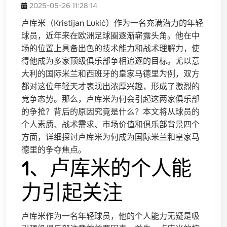
2025-05-26 11:28:14
卢库米（Kristijan Lukić）作为一名充满潜力的年轻
球员，近年来在欧洲足球圈逐渐崭露头角。他在中
场的位置上具备出色的技术能力和战术理解力，使
得他成为多家顶级俱乐部争相追逐的目标。尤以意
大利的国际米兰和西班牙的皇家马德里为例，双方
都对这位年轻天才表现出浓厚兴趣，形成了激烈的
竞争态势。那么，卢库米为何会引起这两家俱乐部
的争抢？背后的原因究竟是什么？本文将从球员的
个人素质、战术需求、市场价值和俱乐部背景四个
方面，详细探讨卢库米为何成为国际米兰和皇家马
德里的争夺焦点。
1、卢库米的个人能
力引起关注
卢库米作为一名年轻球员，他的个人能力无疑是吸