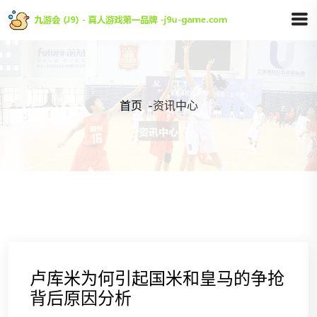
首页
-
资讯中心
卢库米为何引起国米和皇马的争抢
背后原因分析