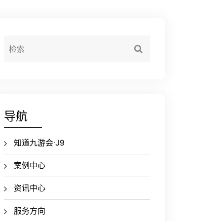
导航
知道九游会·J9
案例中心
资讯中心
服务方向