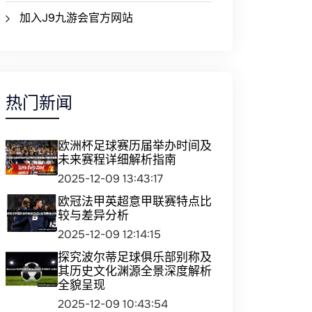
加入J9九游会官方网站
热门新闻
欧洲杯足球赛历届举办时间及
未来赛程详细解析指南
2025-12-09 13:43:17
欧冠法甲英超意甲联赛特点比
较与差异分析
2025-12-09 12:14:15
探究波尔蒂足球俱乐部别称及
其历史文化渊源全景深度解析
全貌呈现
2025-12-09 10:43:54