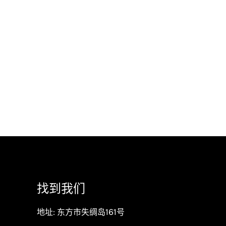
找到我们
地址: 东方市失绸岛161号