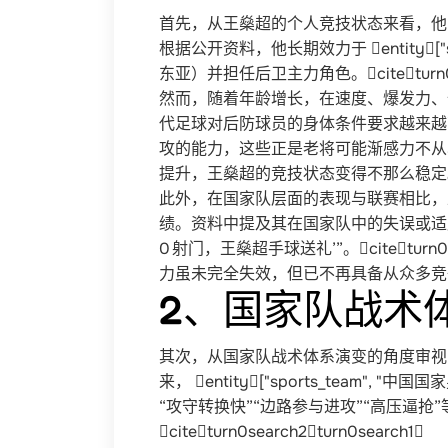
首先，从王燊超的个人竞技状态来看，他
根据公开资料，他长期效力于 entity["sp
东亚）并担任后卫主力角色。citeturn0sear
然而，随着年龄增长，在速度、爆发力、
代足球对后防球员的身体条件要求越来越
攻的能力，这些正是老将可能渐感力不从
提升，王燊超的竞技状态变得不那么稳定。”cite
此外，在国家队层面的表现与联赛相比，
绩。资料中提及其在国家队中的失误或适
0 射门，王燊超手球送礼’”。citeturn0
力虽未完全失效，但已不再具备从众多竞
2、国家队战术
其次，从国家队战术体系演变的角度审视
来， entity["sports_team",
“攻守转换快”“边路参与进攻”“高压逼抢
citeturn0search2turn0search1