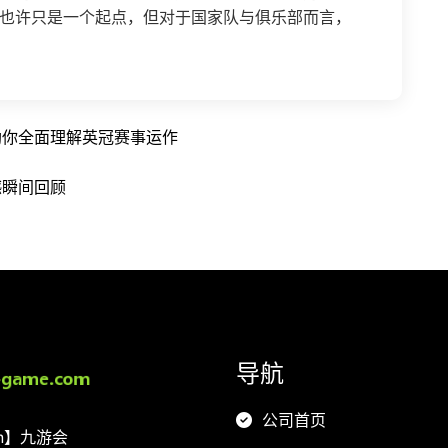
也许只是一个起点，但对于国家队与俱乐部而言，
助你全面理解英冠赛事运作
撼瞬间回顾
导航
公司首页
om】九游会