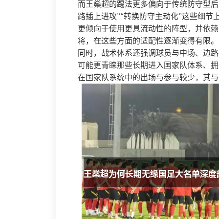
而王燊超的踢法更多偏向于传统防守型后
路插上进攻”“转换防守主动化”这些细节
更倾向于使用更具流动性的阵型，并依赖
将，在这些方面的适配性逐渐变得有限。”citet
同时，战术体系还强调球员与中场、边路
可能更青睐那些长期进入国家队体系、拥
在国家队系统中的出场与参与较少，其与