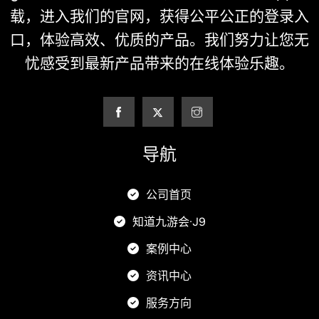
载，进入我们的官网，获得公平公正的登录入
口，体验高效、优质的产品。我们努力让您无
忧感受到最新产品带来的在线体验乐趣。
导航
公司首页
知道九游会·J9
案例中心
资讯中心
服务方向