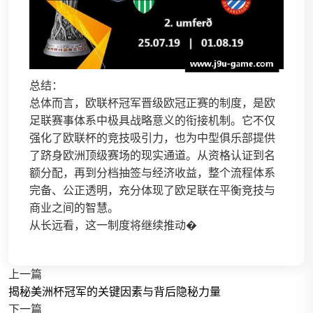
总结：
总体而言，欧联杯冠军晋级欧冠正赛的制度，是欧
足联赛事体系中极具战略意义的衔接机制。它不仅
强化了欧联杯的竞技吸引力，也为中型俱乐部提供
了跻身欧洲顶级赛场的现实通道。从资格认证到名
额分配，再到分档抽签与经济收益，整个流程体系
完备、公正透明，充分体现了欧足联在平衡竞技与
商业之间的智慧。
从长远看，这一制度将继续推动�
上一篇
揭秘美洲杯冠军的关键因素与背后隐秘力量
下一篇