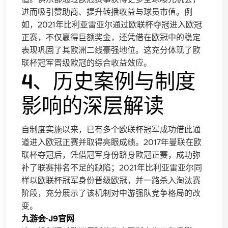
进而吸引赞助商、提升转播收益与球员市值。例
如，2021年比利亚雷亚尔通过欧联杯夺冠进入欧冠
正赛，不仅赢得巨额奖金，还凭借在欧冠中的稳定
表现巩固了其欧洲二线豪强地位。这充分体现了欧
联杯冠军晋级欧冠的综合收益效应。
4、历史案例与制度
影响的深层解读
自制度实施以来，已有多个欧联杯冠军成功借此通
道进入欧冠正赛并取得亮眼成绩。2017年曼联在欧
联杯夺冠后，凭借冠军身份跻身欧冠正赛，成功弥
补了联赛排名不足的缺陷；2021年比利亚雷亚尔同
样以欧联杯冠军身份晋级欧冠，并一路杀入淘汰赛
阶段，充分展示了该机制对中游强队竞争格局的改
变。
九游会·J9官网