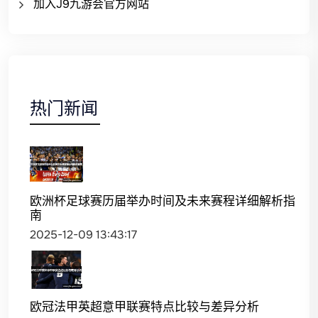
加入J9九游会官方网站
热门新闻
欧洲杯足球赛历届举办时间及未来赛程详细解析指
南
2025-12-09 13:43:17
欧冠法甲英超意甲联赛特点比较与差异分析