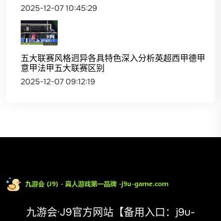
2025-12-07 10:45:29
五大联赛风格迥异各具特色深入分析英超西甲德甲
意甲法甲五大联赛区别
2025-12-07 09:12:19
九游会·J9官方网站【备用入口：j9u-