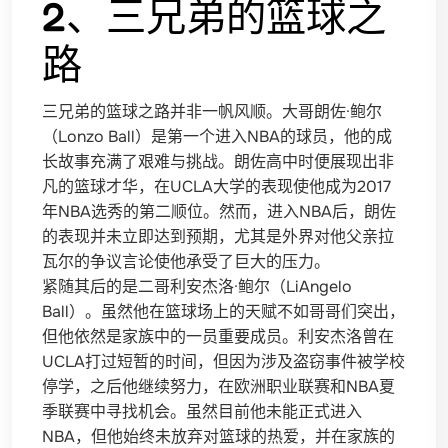
2、三兄弟的篮球之
路
三兄弟的篮球之路并非一帆风顺。大哥朗佐·鲍尔
（Lonzo Ball）是第一个进入NBA的球员，他的成
长故事充满了艰难与挑战。朗佐高中时便展现出非
凡的篮球才华，在UCLA大学的表现使他成为2017
年NBA选秀的第二顺位。然而，进入NBA后，朗佐
的表现并未立即达到预期，尤其是外界对他父亲拉
瓦尔的争议言论使他承受了巨大的压力。
紧随其后的是二哥利安杰洛·鲍尔（LiAngelo
Ball）。虽然他在篮球场上的天赋不如哥哥们突出，
但他依然是家族中的一员重要成员。利安杰洛曾在
UCLA打过短暂的时间，但因为涉及盗窃事件被学校
停学，之后他继续努力，在欧洲职业联赛和NBA夏
季联赛中寻找机会。虽然目前他未能正式进入
NBA，但他始终未放弃对篮球的热爱，并在家族的