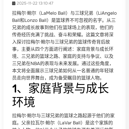
2025-11-22 13:10:47
拉梅尔·鲍尔（LaMelo Ball）与三球兄弟（LiAngelo
Ball和Lonzo Ball）是篮球界不可忽视的名字。从三
兄弟的成长故事到他们在篮球场上的表现，他们的
传奇经历充满了挑战、奋斗和荣耀。这篇文章将深
入探讨拉梅尔·鲍尔与三球兄弟的篮球传奇背后故
事，主要从四个方面进行阐述：家庭背景与成长环
境、三兄弟的篮球之路、家庭的支持与争议、以及
三兄弟在NBA的表现与未来发展。通过这些角度，
本文将全面展示三球兄弟如何从一名普通的年轻球
员走向世界舞台，成为备受瞩目的篮球人物。
1、家庭背景与成长
环境
拉梅尔·鲍尔与三球兄弟的篮球之路起源于他们的家
庭。父亲拉瓦尔·鲍尔（LaVar Ball）是这个家族的