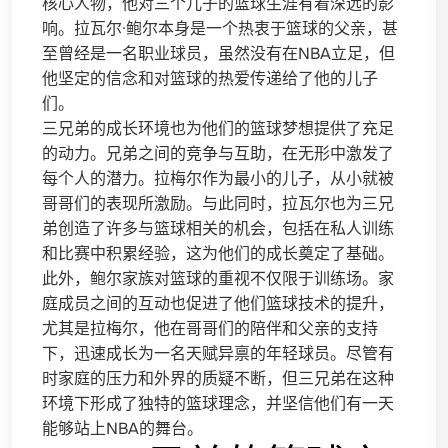
核心人物，他对三个儿子的篮球生涯有着深远的影
响。拉瓦尔·鲍尔本身是一个热衷于篮球的父亲，甚
至曾经是一名职业球员，虽然没有在NBA立足，但
他坚定的信念和对篮球的热爱传递给了他的儿子
们。
三兄弟的成长环境也为他们的篮球梦想提供了充足
的动力。兄弟之间的竞争与互助，在无形中激发了
每个人的潜力。拉梅尔作为最小的儿子，从小就被
哥哥们的表现所激励。与此同时，拉瓦尔也为三兄
弟创造了许多与篮球相关的机会，包括在私人训练
和比赛中积累经验，这为他们的成长奠定了基础。
此外，鲍尔家族对篮球的重视不仅限于训练场。家
庭成员之间的互动也促进了他们篮球技术的提升，
尤其是拉梅尔，他在哥哥们的陪伴和父亲的支持
下，迅速成长为一名天赋异禀的年轻球员。尽管有
时家庭的压力和外界的质疑不断，但三兄弟在这种
环境下形成了独特的篮球理念，并坚信他们有一天
能够站上NBA的舞台。