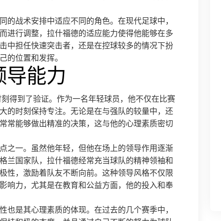
同的战术安排中适应不同的角色。在现代足球中，
而进行调整，拉什福德的适应能力使得他能够在多
击中担任快速突击者，还是在控球较多的情况下扮
己的位置和发挥。
领导能力
时刻得到了验证。作为一名年轻球员，他不仅在比赛
大的时刻保持专注。无论是在与强队的较量中，还
常常能够做出精准的决策，这与他的心理素质密切
点之一。虽然他年轻，但他在场上的领导作用逐渐
格兰国家队，拉什福德经常充当球队的精神领袖和
极性，激励着队友不断向前。这种领导风格不仅限
影响力，尤其是在教育和公益方面，他的投入和奉
性也是其心理素质的体现。在过去的几个赛季中，