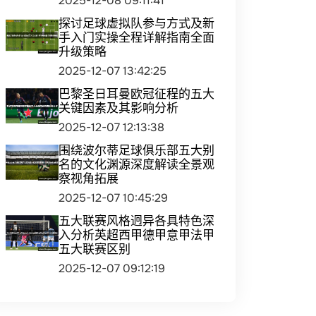
2025-12-08 09:11:41
探讨足球虚拟队参与方式及新
手入门实操全程详解指南全面
升级策略
2025-12-07 13:42:25
巴黎圣日耳曼欧冠征程的五大
关键因素及其影响分析
2025-12-07 12:13:38
围绕波尔蒂足球俱乐部五大别
名的文化渊源深度解读全景观
察视角拓展
2025-12-07 10:45:29
五大联赛风格迥异各具特色深
入分析英超西甲德甲意甲法甲
五大联赛区别
2025-12-07 09:12:19