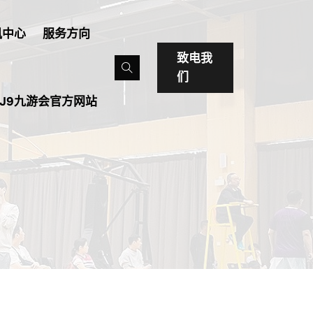
讯中心
服务方向
致电我
们
J9九游会官方网站