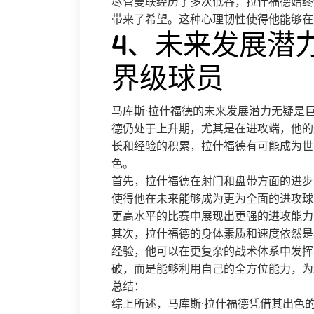
尽管曼联经历了多次低谷，拉什福德始终
带来了希望。这种心理韧性使得他能够在
4、未来发展潜
界级球员
马库斯·拉什福德的未来发展潜力无疑是
德仍处于上升期，尤其是在进攻端，他的
长和经验的积累，拉什福德有可能成为世
色。
首先，拉什福德在射门和盘带方面的进步
使得他在未来能够成为更为全面的进攻球
更高水平的比赛中展现出更强的进攻能力
其次，拉什福德的身体素质和速度依然是
经验，他可以在更复杂的战术体系中发挥
破，而是能够利用自己的全方位能力，为
总结：
综上所述，马库斯·拉什福德凭借其出色