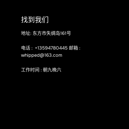
找到我们
地址: 东方市失绸岛161号
电话 :
+13594780445
邮箱 :
whipped@163.com
工作时间 : 朝九晚六