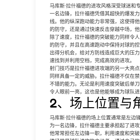
马库斯·拉什福德的进攻风格深受球迷和
一名边锋，拉什福德凭借其超快的爆发力
线。他的纵深跑动能力非常强，这使得他
的防守，还是通过快速反击穿越中场，他
除了速度，拉什福德的突破能力同样令人
的防守，并且在高速跑动中保持对球的控
出得分机会，给对方防线造成巨大的压力
速找到并利用空档，完成高效的进攻。
射门技巧是拉什福德进攻端的另一大亮点
同样具备一定的威胁。拉什福德不仅在禁
不错的能力。无论是利用速度突破后单刀
令人眼前一亮，这也是他能够成为球队进
2、场上位置与
马库斯·拉什福德的场上位置通常是左边
为一名边锋，拉什福德主要承担起了进攻突
他常常担任左边锋一职，利用速度和突破