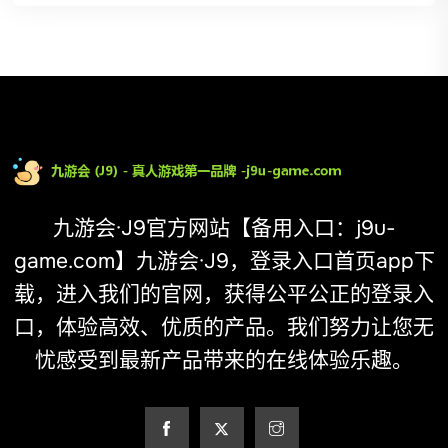
九游会·J9官方网站【备用入口：j9u-
game.com】九游会·J9，登录入口首页app下
载，进入我们的官网，获得公平公正的登录入
口，体验高效、优质的产品。我们努力让您无
忧感受到最新产品带来的在线体验乐趣。