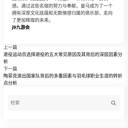
感。通过这些名宿的努力与奉献，皇马成为了一个
拥有深厚文化底蕴和无数情感归属的俱乐部，走向
了更加辉煌的未来。
j9九游会
上一篇
退役运动员选择退役的五大常见原因及其背后的深层因素分
析
下一篇
陶菲克退出国家队背后的多重因素与羽毛球职业生涯的转折
点分析