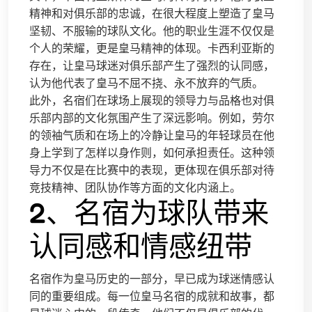
精神和对俱乐部的忠诚，在很大程度上塑造了皇马
坚韧、不服输的球队文化。他的职业生涯不仅仅是
个人的荣耀，更是皇马精神的体现。卡西利亚斯的
存在，让皇马球迷对俱乐部产生了强烈的认同感，
认为他代表了皇马不屈不挠、永不放弃的气质。
此外，名宿们在球场上展现的领导力与品格也对俱
乐部内部的文化氛围产生了深远影响。例如，劳尔
的领袖气质和在场上的冷静让皇马的年轻球员在他
身上学到了怎样以身作则，如何承担责任。这种领
导力不仅是在比赛中的表现，更体现在俱乐部对待
竞技精神、团队协作等方面的文化内涵上。
2、名宿为球队带来
认同感和情感纽带
名宿作为皇马历史的一部分，早已成为球迷情感认
同的重要组成。每一位皇马名宿的成就和故事，都