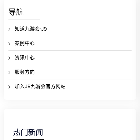
导航
知道九游会·J9
案例中心
资讯中心
服务方向
加入J9九游会官方网站
热门新闻