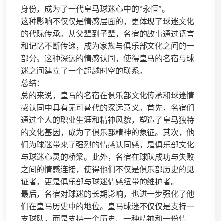
身份，成为了一代皇马球迷心中的“永恒”。
这种影响不仅仅是情感层面的，更体现了球迷文化
的代际传承。从父辈到子辈，名宿的故事通过语言
和记忆不断传递，成为家族与俱乐部文化之间的一
部分。这种深远的情感认同，使得皇马的名宿与球
迷之间建立了一个超越时空的联系。
总结：
总的来说，皇马的名宿在俱乐部文化传承和球迷情
感认同中具有无可替代的深远意义。首先，名宿们
通过个人的职业生涯和精神风貌，塑造了皇马独特
的文化基因，成为了俱乐部精神的象征。其次，他
们为球迷带来了强烈的情感认同感，是俱乐部文化
与球迷心灵的桥梁。此外，名宿在球队成功与失败
之间的情感连接，使得他们不仅是俱乐部历史的见
证者，更是俱乐部与球迷情感纽带的维护者。
最后，名宿对球迷的长期影响，也进一步强化了他
们在皇马历史中的地位。皇马球迷不仅仅是支持一
支球队，而是支持一个历史、一种精神和一份情