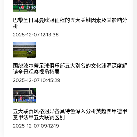
巴黎圣日耳曼欧冠征程的五大关键因素及其影响分
析
2025-12-07 12:13:38
围绕波尔蒂足球俱乐部五大别名的文化渊源深度解
读全景观察视角拓展
2025-12-07 10:45:29
五大联赛风格迥异各具特色深入分析英超西甲德甲
意甲法甲五大联赛区别
2025-12-07 09:12:19