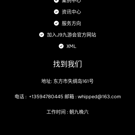
案例中心
资讯中心
服务方向
加入J9九游会官方网站
XML
找到我们
地址: 东方市失绸岛161号
电话 :
+13594780445
邮箱 :
whipped@163.com
工作时间 : 朝九晚六