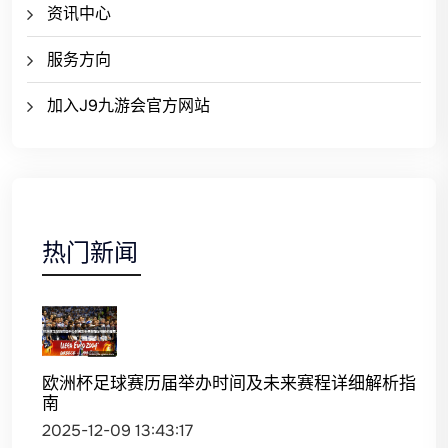
资讯中心
服务方向
加入J9九游会官方网站
热门新闻
欧洲杯足球赛历届举办时间及未来赛程详细解析指
南
2025-12-09 13:43:17