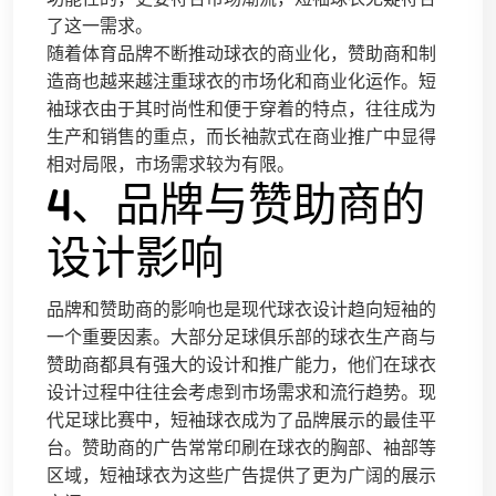
了这一需求。
随着体育品牌不断推动球衣的商业化，赞助商和制
造商也越来越注重球衣的市场化和商业化运作。短
袖球衣由于其时尚性和便于穿着的特点，往往成为
生产和销售的重点，而长袖款式在商业推广中显得
相对局限，市场需求较为有限。
4、品牌与赞助商的
设计影响
品牌和赞助商的影响也是现代球衣设计趋向短袖的
一个重要因素。大部分足球俱乐部的球衣生产商与
赞助商都具有强大的设计和推广能力，他们在球衣
设计过程中往往会考虑到市场需求和流行趋势。现
代足球比赛中，短袖球衣成为了品牌展示的最佳平
台。赞助商的广告常常印刷在球衣的胸部、袖部等
区域，短袖球衣为这些广告提供了更为广阔的展示