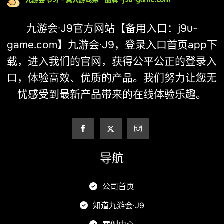
九游会·J9官方网站【备用入口：j9u-
game.com】九游会·J9，登录入口首页app下
载，进入我们的官网，获得公平公正的登录入
口，体验高效、优质的产品。我们努力让您无
忧感受到最新产品带来的在线体验乐趣。
导航
公司首页
知道九游会·J9