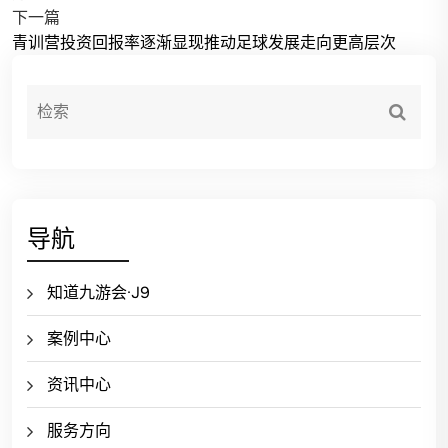
下一篇
青训营投资回报率逐渐显现推动足球发展走向更高层次
导航
知道九游会·J9
案例中心
资讯中心
服务方向