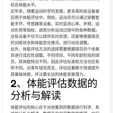
综合体能水平。
近年来，随着运动科学的发展，更多高科技设备被
应用于体能评估中。例如，运动员可以通过穿戴智
能手环、传感器等设备，实时监测心率、步频、运
动负荷等指标，进而分析运动过程中的各种数据。
这些设备不仅可以提供实时反馈，还能够根据球员
的训练状态和体能变化情况，进行动态调整。
此外，体能评估方法的选择需要根据球员的个体差
异进行适应性调整。不同项目、不同年龄阶段的球
员，其体能特点不同，因此评估标准和方法也应有
所不同。对青年球员而言，评估应着眼于快速提升
其基础体能，并注重长远的体能发展潜力。
2、体能评估数据的
分析与解读
体能评估的核心在于对收集到的数据进行科学、系