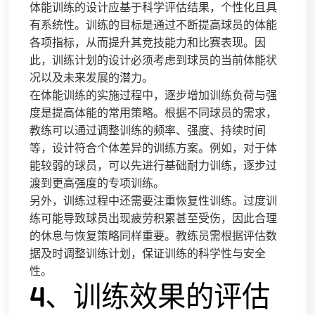
体能训练的设计应基于科学评估结果，个性化且具
有系统性。训练的目标是通过不断提高球员的体能
各项指标，从而提升其竞技能力和比赛表现。因
此，训练计划的设计必须考虑到球员的当前体能状
况以及未来发展的潜力。
在体能训练的实施过程中，逐步增加训练负荷与强
度是提高体能的常用策略。根据不同球员的需求，
教练可以通过调整训练的频率、强度、持续时间
等，设计符合个体差异的训练方案。例如，对于体
能较弱的球员，可以先进行基础耐力训练，逐步过
渡到更高强度的专项训练。
另外，训练过程中还需要注重恢复性训练。过度训
练可能导致球员出现疲劳积累甚至受伤，因此合理
的休息与恢复策略同样重要。教练员需根据评估数
据及时调整训练计划，保证训练的科学性与安全
性。
4、训练效果的评估