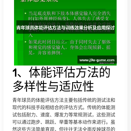
1、体能评估方法的
多样性与适应性
青年球员的体能评估方法主要包括传统的测试法和
现代的科技手段相结合的评估方式。传统的体能测
试包括耐力、速度、爆发力等常规测试，这些测试
可以通过跑步、跳跃、举重等基本动作来进行。虽
然这些方法简单直观，但往往无法全面反映球员的