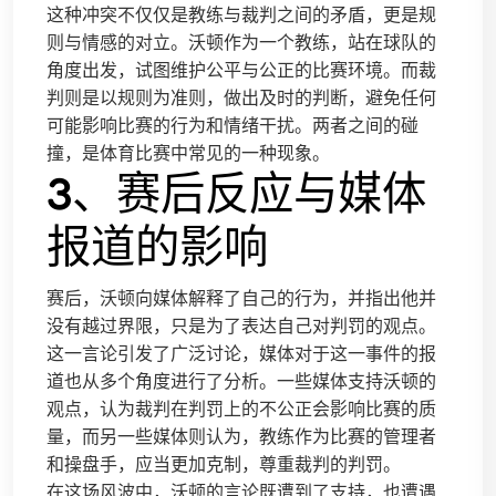
这种冲突不仅仅是教练与裁判之间的矛盾，更是规
则与情感的对立。沃顿作为一个教练，站在球队的
角度出发，试图维护公平与公正的比赛环境。而裁
判则是以规则为准则，做出及时的判断，避免任何
可能影响比赛的行为和情绪干扰。两者之间的碰
撞，是体育比赛中常见的一种现象。
3、赛后反应与媒体
报道的影响
赛后，沃顿向媒体解释了自己的行为，并指出他并
没有越过界限，只是为了表达自己对判罚的观点。
这一言论引发了广泛讨论，媒体对于这一事件的报
道也从多个角度进行了分析。一些媒体支持沃顿的
观点，认为裁判在判罚上的不公正会影响比赛的质
量，而另一些媒体则认为，教练作为比赛的管理者
和操盘手，应当更加克制，尊重裁判的判罚。
在这场风波中，沃顿的言论既遭到了支持，也遭遇