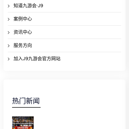
知道九游会·J9
案例中心
资讯中心
服务方向
加入J9九游会官方网站
热门新闻