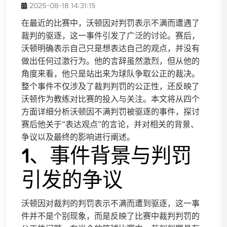
2025-08-18 14:31:15
在最近的比赛中，沃顿因对判罚表示不满而遭遇了
裁判的驱逐，这一事件引发了广泛的讨论。赛后，
沃顿明确表示自己只是想表达自己的观点，并没有
做出任何过激行为。他的言辞虽然激烈，但从他的
角度来看，他只是站出来为球队争取公正的裁决。
整个事件不仅涉及了裁判判罚的公正性，还反映了
沃顿作为教练对比赛的投入与关注。本文将从四个
方面详细分析沃顿因不满判罚被驱逐的事件，探讨
赛后他关于“表达观点”的言论，并对相关的背景、
争议以及最终的影响进行阐述。
1、事件背景与判罚
引发的争议
沃顿因对裁判的判罚表示不满而遭到驱逐，这一事
件并不是个别现象，而是反映了比赛中裁判判罚的