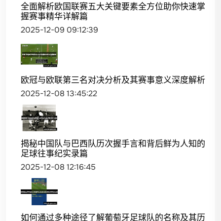
全面解析欧国联赛五大关键要素全方位助你快速掌
握赛事精华详解篇
2025-12-09 09:12:39
欧冠与欧联第三名对决分析及其赛事意义深度解析
2025-12-08 13:45:22
揭秘中国队与巴西队历次握手言和背后鲜为人知的
足球往事纪实录篇
2025-12-08 12:16:45
如何通过多种途径了解葡萄牙足球队的名称及其历