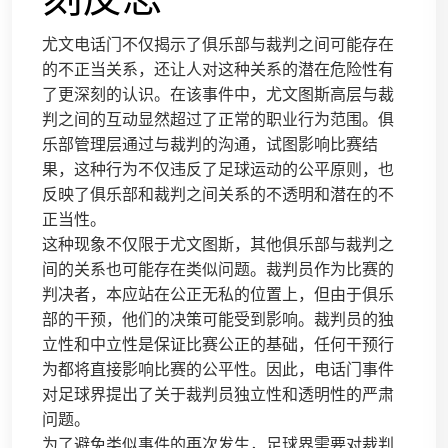
尤文电话门不仅揭示了俱乐部与裁判之间可能存在
的不正当关系，还让人对这种关系的潜在危险性有
了更深刻的认识。在该事件中，尤文图斯高层与裁
判之间的互动显然超过了正常的职业行为范围。俱
乐部管理层通过与裁判的沟通，试图影响比赛结
果，这种行为不仅违反了足球运动的公平原则，也
反映了俱乐部和裁判之间关系的不透明和潜在的不
正当性。
这种现象不仅限于尤文图斯，其他俱乐部与裁判之
间的关系也可能存在类似问题。裁判员作为比赛的
判决者，本应站在公正无私的位置上，但由于俱乐
部的干预，他们的决策可能受到影响。裁判员的独
立性和中立性是保证比赛公正的基础，任何干预行
为都将直接影响比赛的公平性。因此，电话门事件
对足球界提出了关于裁判员独立性和透明性的严肃
问题。
为了避免类似事件的再次发生，足球界需要对裁判