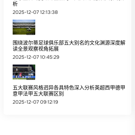
析
2025-12-07 12:13:38
围绕波尔蒂足球俱乐部五大别名的文化渊源深度解
读全景观察视角拓展
2025-12-07 10:45:29
五大联赛风格迥异各具特色深入分析英超西甲德甲
意甲法甲五大联赛区别
2025-12-07 09:12:19