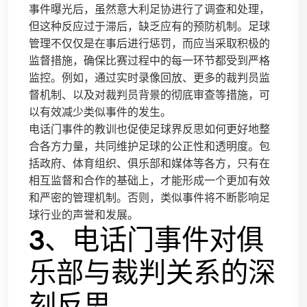
事件曝光后，虽然意大利足协进行了调查和处理，
但这种反应过于滞后，缺乏应有的预防机制。足球
管理不仅仅是在事后进行惩罚，而应当采取积极的
监督措施，确保比赛过程中的每一环节都受到严格
监控。例如，通过实时录像回放、更多的裁判员监
督机制、以及对裁判员背景的彻底审查等措施，可
以有效减少类似事件的发生。
电话门事件的教训也促使足球界反思如何更好地整
合各方力量，共同维护足球的公正性和透明度。包
括政府、体育组织、俱乐部和媒体等各方，只有在
相互监督和合作的基础上，才能形成一个更加有效
和严密的管理机制。否则，类似事件将不断影响足
球行业的声誉和发展。
3、电话门事件对俱
乐部与裁判关系的深
刻反思