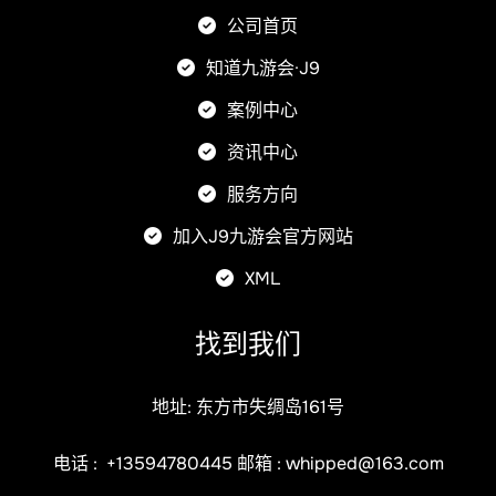
公司首页
知道九游会·J9
案例中心
资讯中心
服务方向
加入J9九游会官方网站
XML
找到我们
地址: 东方市失绸岛161号
电话 :
+13594780445
邮箱 :
whipped@163.com