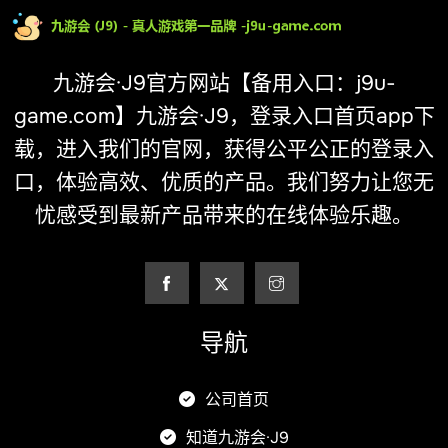
九游会·J9官方网站【备用入口：j9u-
game.com】九游会·J9，登录入口首页app下
载，进入我们的官网，获得公平公正的登录入
口，体验高效、优质的产品。我们努力让您无
忧感受到最新产品带来的在线体验乐趣。
导航
公司首页
知道九游会·J9