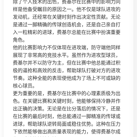
除了个人技术的出色，费基尔在比赛中的影响力同
样是他备受瞩目的原因之一。他不仅是球队进攻的
发动机，还经常在关键时刻作出决定性贡献。无论
是通过一脚精确的传球创造机会，还是自己亲自打
入一粒精彩的进球，费基尔总能在比赛中扮演重要
角色。
他的比赛影响力不仅体现在进攻端，防守端他同样
展现了非常高的竞技水平。虽然作为进攻型球员，
费基尔并不以防守为主，但在比赛中他总能通过积
极的逼抢和高效的反击，帮助球队打破对方的进攻
节奏。这种全能的表现使他成为了场上不可或缺的
核心球员。
更为重要的是，费基尔在比赛中的心理素质极为出
色。在关键比赛和关键时刻，他能够保持冷静并作
出正确的决策。无论是在比分落后的情况下，还是
在比赛的最后时刻，他总能通过一脚精准的传球或
进球，帮助球队逆转局面或稳住优势。这种在压力
下依然能够做出高质量表现的能力，使得费基尔成