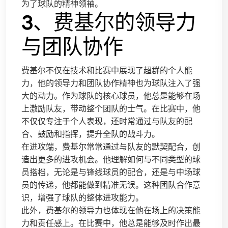
为了球队的精神领袖。
3、费基尔的领导力
与团队协作
费基尔不仅在技术和比赛中展现了超群的个人能
力，他的领导力和团队协作精神也为球队注入了强
大的动力。作为球队的核心球员，他总是能够在场
上激励队友，带动整个团队的士气。在比赛中，他
不仅仅专注于个人表现，还时常通过与队友的配
合、鼓励和指挥，提升全队的战斗力。
在进攻端，费基尔常常通过与队友的默契配合，创
造出更多的进攻机会。他理解如何与不同类型的球
员搭档，无论是与锋线球员的配合，还是与中场球
员的传递，他都能做到精准无误。这种团队合作意
识，增强了球队的整体进攻能力。
此外，费基尔的领导力也体现在他在场上的决策能
力和责任感上。在比赛中，他总是能够及时作出最