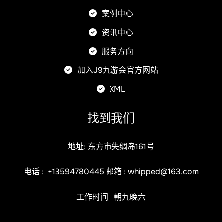
案例中心
资讯中心
服务方向
加入J9九游会官方网站
XML
找到我们
地址: 东方市失绸岛161号
电话 :
+13594780445
邮箱 :
whipped@163.com
工作时间 : 朝九晚六