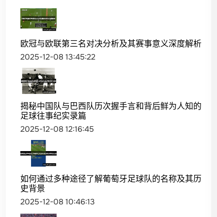
欧冠与欧联第三名对决分析及其赛事意义深度解析
2025-12-08 13:45:22
揭秘中国队与巴西队历次握手言和背后鲜为人知的
足球往事纪实录篇
2025-12-08 12:16:45
如何通过多种途径了解葡萄牙足球队的名称及其历
史背景
2025-12-08 10:46:13