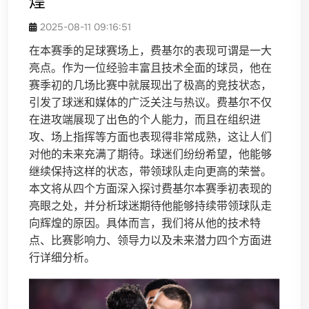
煌
2025-08-11 09:16:51
在本赛季的足球赛场上，费基尔的表现可谓是一大
亮点。作为一位经验丰富且技术全面的球员，他在
赛季初的几场比赛中就展现出了极高的竞技状态，
引发了球迷和媒体的广泛关注与热议。费基尔不仅
在进攻端展现了出色的个人能力，而且在组织进
攻、场上指挥等方面也表现得非常成熟，这让人们
对他的未来充满了期待。球迷们纷纷希望，他能够
继续保持这样的状态，带领球队走向更高的荣誉。
本文将从四个方面深入探讨费基尔本赛季初表现的
亮眼之处，并分析球迷期待他能够持续带领球队走
向辉煌的原因。具体而言，我们将从他的技术特
点、比赛影响力、领导力以及未来潜力四个方面进
行详细分析。