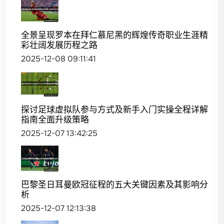
全景呈现罗本在拜仁慕尼黑的辉煌传奇职业生涯精
彩壮阔发展历程之路
2025-12-08 09:11:41
探讨足球虚拟队参与方式及新手入门实操全程详解
指南全面升级策略
2025-12-07 13:42:25
巴黎圣日耳曼欧冠征程的五大关键因素及其影响分
析
2025-12-07 12:13:38