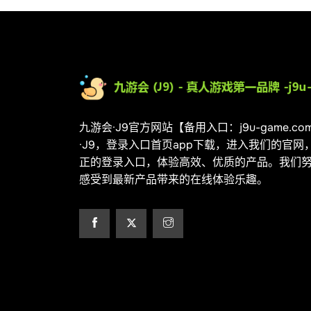
九游会·J9官方网站【备用入口：j9u-game.c
·J9，登录入口首页app下载，进入我们的官网
正的登录入口，体验高效、优质的产品。我们
感受到最新产品带来的在线体验乐趣。