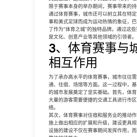
限于赛事本身的举办期间，赛事带来的持
通过体育赛事，城市还可以树立其在特定
事和美式足球而成为运动热情的象征，巴
了作为“体育之城”的独特品牌。通过这
是文化、创意产业等其他领域的引领者。
3、体育赛事与
相互作用
为了承办高水平的体育赛事，城市往往需
通、住宿、场馆等方面。这一过程中，基
的城市发展奠定了坚实基础。首先，体育
大量的游客需要便捷的交通工具进行市区
络。
其次，体育赛事对住宿和服务业的推动作
施上做出相应的扩展和升级，建设更具规
设施的建设不仅在赛事期间发挥作用，而