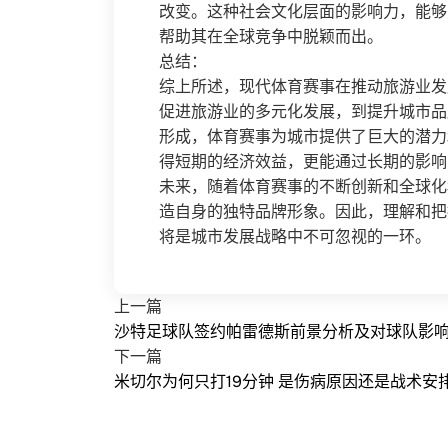
改变。这种社会文化层面的影响力，能够
帮助其在全球竞争中脱颖而出。
总结：
综上所述，现代体育赛事在推动旅游业发
促进旅游业的多元化发展，到提升城市品
形成，体育赛事为城市提供了巨大的潜力
得短期的经济效益，更能通过长期的影响
未来，随着体育赛事的不断创新和全球化
造自身的独特品牌形象。因此，理解和把
将是城市发展战略中不可忽视的一环。
上一篇
沙特足球队签约帕雷德斯前景分析及对球队影
下一篇
米切尔为何只打19分钟 是伤病原因还是战术安