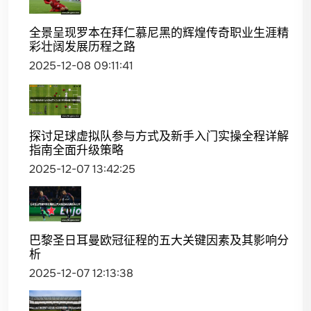
全景呈现罗本在拜仁慕尼黑的辉煌传奇职业生涯精
彩壮阔发展历程之路
2025-12-08 09:11:41
探讨足球虚拟队参与方式及新手入门实操全程详解
指南全面升级策略
2025-12-07 13:42:25
巴黎圣日耳曼欧冠征程的五大关键因素及其影响分
析
2025-12-07 12:13:38