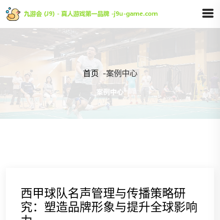
首页
-
案例中心
西甲球队名声管理与传播策略研
究：塑造品牌形象与提升全球影响