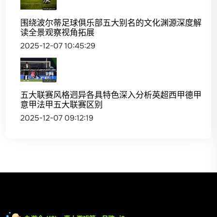
围绕波尔蒂足球俱乐部五大别名的文化渊源深度解
读全景观察视角拓展
2025-12-07 10:45:29
五大联赛风格迥异各具特色深入分析英超西甲德甲
意甲法甲五大联赛区别
2025-12-07 09:12:19