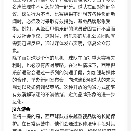
名声管理中不可忽视的一部分。球队在面对外部争
议、球员行为不当、比赛结果不理想等各种负面新
闻时，必须及时采取有效措施，避免品牌形象受
损。例如，某些西甲俱乐部的球员曾因言行不当而
引发社会争议，这时候，俱乐部的危机公关团队就
需要迅速反应，通过媒体发布声明，修复公众形
象。
除了面对球员个体的危机，球队在面对重大赛事失
利时，也必须有应对策略。在这种情况下，西甲俱
乐部通常会通过一系列的沟通手段，如加强与媒体
的合作，举办新闻发布会，向球迷说明球队的未来
规划以及如何调整策略。这种开放的沟通方式能够
有效消解球迷的不满情绪，避免品牌形象的进一步
恶化。
j9九游会
值得一提的是，西甲球队越来越重视品牌的长期保
护。在日常运营中，他们会通过多种法律手段对其