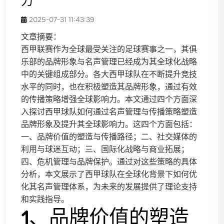
力
2025-07-31 11:43:39
文章摘要：
西甲联赛作为全球最受关注的足球赛事之一，其俱
乐部的品牌形象与名声管理已经成为其全球化战略
中的关键组成部分。各大西甲球队在不断提升竞技
水平的同时，也在积极塑造其品牌形象，通过有效
的传播策略增强全球影响力。本文通过四个方面深
入探讨西甲球队如何通过名声管理与传播策略塑造
品牌形象及提升其全球影响力。这四个方面包括：
一、品牌价值的塑造与传播路径；二、社交媒体的
利用与球迷互动；三、国际化战略与商业拓展；
四、危机管理与品牌保护。通过对这些策略的具体
分析，本文展示了西甲球队在全球化背景下如何优
化其名声管理体系，为未来的发展提供了理论支持
和实践指导。
1、品牌价值的塑造