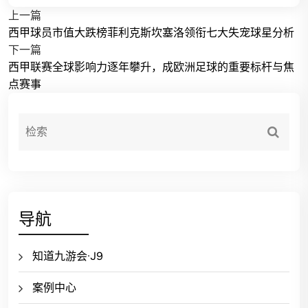
上一篇
西甲球员市值大跌榜菲利克斯坎塞洛领衔七大失宠球星分析
下一篇
西甲联赛全球影响力逐年攀升，成欧洲足球的重要标杆与焦
点赛事
导航
知道九游会·J9
案例中心