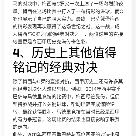
马的对决中，梅西与C罗又一次上演了一场激烈的较
量。梅西在这场比赛中打入了一粒精彩的进球，而C
罗也展示了自己的强大实力。最终，巴萨凭借梅西
的精彩表现再次赢得了这场世纪之战。这一战，成
为梅西与C罗之间的经典对决之一，两位球星的直接
较量更是令西甲历史充满传奇色彩。
4、历史上其他值得
铭记的经典对决
除了梅西与C罗的直接对抗，西甲历史上还有许多其
他经典对决让人难以忘怀。例如，2014年西甲赛季
巴萨与马德里竞技的比赛中，梅西尽管受伤，但仍
坚持参战并打入关键进球，帮助巴萨完成惊险逆
转，最终获得胜利。马德里竞技在当时已经是西甲
的有力争冠者，这场比赛的结果也直接影响了联赛
的走向。
此外，2011年西甲赛季巴萨与瓦伦西亚的对决也是