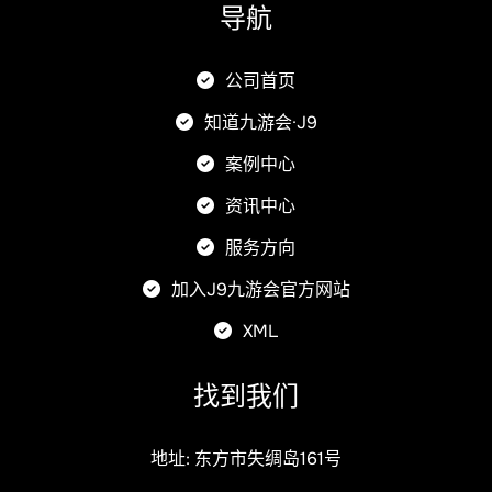
导航
公司首页
知道九游会·J9
案例中心
资讯中心
服务方向
加入J9九游会官方网站
XML
找到我们
地址: 东方市失绸岛161号