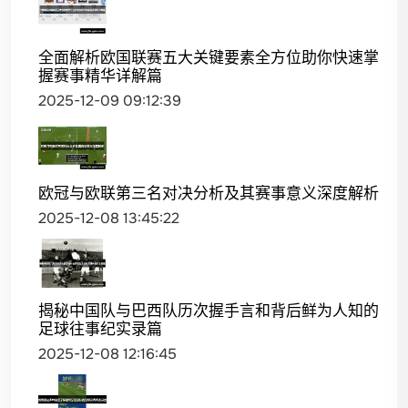
全面解析欧国联赛五大关键要素全方位助你快速掌
握赛事精华详解篇
2025-12-09 09:12:39
欧冠与欧联第三名对决分析及其赛事意义深度解析
2025-12-08 13:45:22
揭秘中国队与巴西队历次握手言和背后鲜为人知的
足球往事纪实录篇
2025-12-08 12:16:45