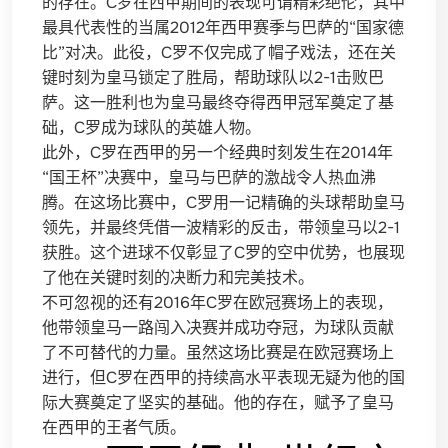
的存在。C罗在西甲期间的表现可谓精彩绝伦，其中
最具代表性的当属2012年西甲赛季与巴萨的“国家德
比”对决。此役，C罗不仅完成了帽子戏法，还在关
键时刻为皇马锁定了胜局，帮助球队以2-1击败巴
萨。这一胜利也为皇马最终夺得西甲冠军奠定了基
础，C罗成为球队的英雄人物。
此外，C罗在西甲的另一个经典时刻发生在2014年
“国王杯”决赛中，皇马与巴萨的激战令人热血沸
腾。在这场比赛中，C罗用一记精确的头球帮助皇马
领先，并最终凭借一波精彩的反击，带领皇马以2-1
获胜。这个进球不仅彰显了C罗的空中优势，也展现
了他在关键时刻的决断力和完美技术。
不可忽视的还有2016年C罗在欧冠赛场上的表现，
他带领皇马一路闯入决赛并成功夺冠，为球队贡献
了不可替代的力量。虽然这场比赛是在欧冠赛场上
进行，但C罗在西甲的持续高水平表现无疑为他的国
际大赛奠定了坚实的基础。他的存在，赋予了皇马
在西甲的王者气质。