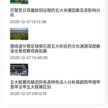
巴黎圣日耳曼欧冠征程的五大关键因素及其影响分
析
2025-12-07 12:13:38
围绕波尔蒂足球俱乐部五大别名的文化渊源深度解
读全景观察视角拓展
2025-12-07 10:45:29
五大联赛风格迥异各具特色深入分析英超西甲德甲
意甲法甲五大联赛区别
2025-12-07 09:12:19