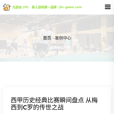
首页
-
案例中心
西甲历史经典比赛瞬间盘点 从梅
西到C罗的传世之战