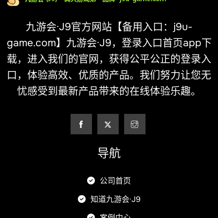
九游会·J9官方网站【备用入口：j9u-
game.com】九游会·J9，登录入口首页app下
载，进入我们的官网，获得公平公正的登录入
口，体验高效、优质的产品。我们努力让您无
忧感受到最新产品带来的在线体验乐趣。
导航
公司首页
知道九游会·J9
案例中心