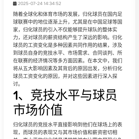
2025-07-24 14:34:52
随着全球化和体育市场的发展，归化球员在国内足
球联赛中的地位逐渐上升，尤其是在中国足球等国
家，归化球员的引入不仅能够提升球队的整体实
力，还对球员的薪资结构产生了深远的影响。归化
球员的工资变化是多种因素共同作用的结果，涉及
到球员自身的竞技水平、市场需求、合同谈判、所
在联赛的经济情况等多方面因素。在本文中，我们
将从五大影响因素及其背后的原因出发，分析归化
球员工资变化的原因，并对这些因素进行深入探
讨。
1、竞技水平与球员
市场价值
归化球员的竞技水平直接影响到他们在球场上的表
现，而球员的表现又与其市场价值和薪资密切相