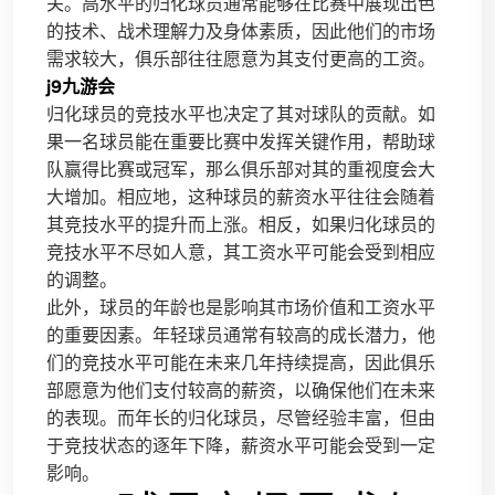
关。高水平的归化球员通常能够在比赛中展现出色
的技术、战术理解力及身体素质，因此他们的市场
需求较大，俱乐部往往愿意为其支付更高的工资。
j9九游会
归化球员的竞技水平也决定了其对球队的贡献。如
果一名球员能在重要比赛中发挥关键作用，帮助球
队赢得比赛或冠军，那么俱乐部对其的重视度会大
大增加。相应地，这种球员的薪资水平往往会随着
其竞技水平的提升而上涨。相反，如果归化球员的
竞技水平不尽如人意，其工资水平可能会受到相应
的调整。
此外，球员的年龄也是影响其市场价值和工资水平
的重要因素。年轻球员通常有较高的成长潜力，他
们的竞技水平可能在未来几年持续提高，因此俱乐
部愿意为他们支付较高的薪资，以确保他们在未来
的表现。而年长的归化球员，尽管经验丰富，但由
于竞技状态的逐年下降，薪资水平可能会受到一定
影响。