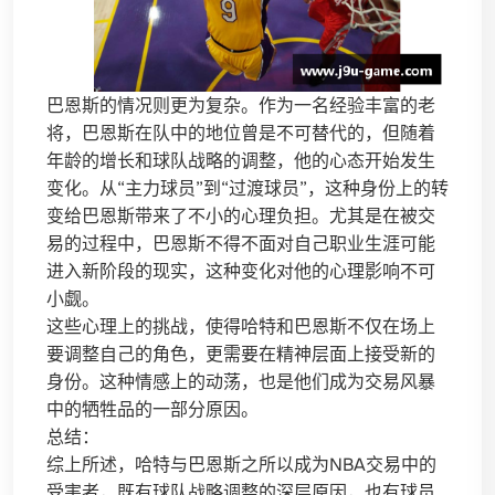
巴恩斯的情况则更为复杂。作为一名经验丰富的老
将，巴恩斯在队中的地位曾是不可替代的，但随着
年龄的增长和球队战略的调整，他的心态开始发生
变化。从“主力球员”到“过渡球员”，这种身份上的转
变给巴恩斯带来了不小的心理负担。尤其是在被交
易的过程中，巴恩斯不得不面对自己职业生涯可能
进入新阶段的现实，这种变化对他的心理影响不可
小觑。
这些心理上的挑战，使得哈特和巴恩斯不仅在场上
要调整自己的角色，更需要在精神层面上接受新的
身份。这种情感上的动荡，也是他们成为交易风暴
中的牺牲品的一部分原因。
总结：
综上所述，哈特与巴恩斯之所以成为NBA交易中的
受害者，既有球队战略调整的深层原因，也有球员