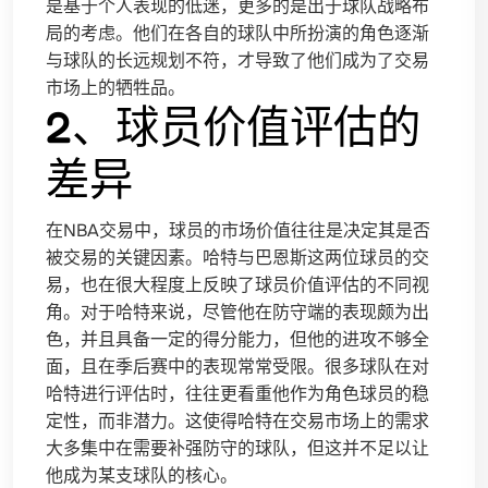
是基于个人表现的低迷，更多的是出于球队战略布
局的考虑。他们在各自的球队中所扮演的角色逐渐
与球队的长远规划不符，才导致了他们成为了交易
市场上的牺牲品。
2、球员价值评估的
差异
在NBA交易中，球员的市场价值往往是决定其是否
被交易的关键因素。哈特与巴恩斯这两位球员的交
易，也在很大程度上反映了球员价值评估的不同视
角。对于哈特来说，尽管他在防守端的表现颇为出
色，并且具备一定的得分能力，但他的进攻不够全
面，且在季后赛中的表现常常受限。很多球队在对
哈特进行评估时，往往更看重他作为角色球员的稳
定性，而非潜力。这使得哈特在交易市场上的需求
大多集中在需要补强防守的球队，但这并不足以让
他成为某支球队的核心。