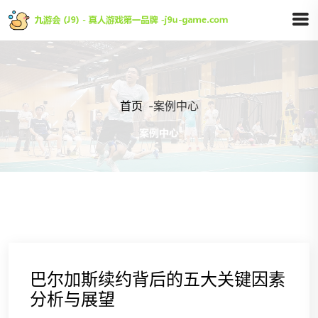
首页
-
案例中心
巴尔加斯续约背后的五大关键因素
分析与展望