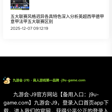
五大联赛风格迥异各具特色深入分析英超西甲德甲
意甲法甲五大联赛区别
2025-12-07 09:12:19
九游会·J9官方网站【备用入口：j9u-
game.com】九游会·J9，登录入口首页app下
载，进入我们的官网，获得公平公正的登录入