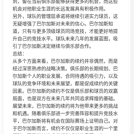
到，留在当前俱乐部能够获得更多的机会，而这些
机会对他职业生涯的长远发展具有积极作用。
另外，球队的管理层承诺将继续引进实力球员，这
无疑增强了巴尔加斯对未来的信心。巴尔加斯知
道，只有与更多顶级球员同场竞技，才能更好地提
升自己的竞技水平。球队未来几年的发展蓝图，吸
引了巴尔加斯决定继续与俱乐部合作。
总结：
从多个方面来看，巴尔加斯的续约并非偶然，而是
经过深思熟虑的战略决策。俱乐部的长期规划、巴
尔加斯个人的职业发展、合同待遇的吸引力，以及
球队的竞争环境和未来展望，都是促成续约的关键
因素。巴尔加斯的续约不仅是俱乐部和球员的双赢
局面，也是双方在未来几年共同追求辉煌的基础。
展望未来，巴尔加斯的续约将为他带来更多的挑战
和机遇。随着俱乐部进一步完善阵容和提升竞技水
平，巴尔加斯将有机会在国际赛场上证明自己。对
于巴尔加斯而言，续约不仅仅是职业生涯的一个里