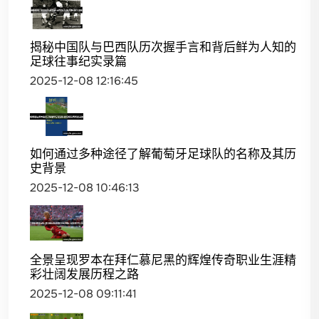
揭秘中国队与巴西队历次握手言和背后鲜为人知的
足球往事纪实录篇
2025-12-08 12:16:45
如何通过多种途径了解葡萄牙足球队的名称及其历
史背景
2025-12-08 10:46:13
全景呈现罗本在拜仁慕尼黑的辉煌传奇职业生涯精
彩壮阔发展历程之路
2025-12-08 09:11:41