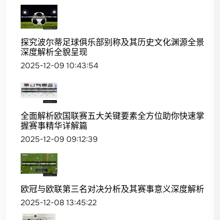
探究波尔蒂足球俱乐部别称及其历史文化渊源全景
深度解析全貌呈现
2025-12-09 10:43:54
全面解析欧国联赛五大关键要素全方位助你快速掌
握赛事精华详解篇
2025-12-09 09:12:39
欧冠与欧联第三名对决分析及其赛事意义深度解析
2025-12-08 13:45:22