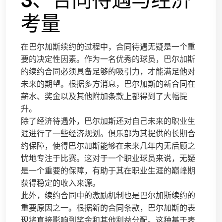
考量
在巴尔加斯续约的过程中，合同待遇无疑是一个重
要的决定性因素。作为一名优秀的球员，巴尔加斯
的续约合同必须具备足够的吸引力，才能满足他对
未来的期望。根据多方消息，巴尔加斯的新合同在
薪水、奖金以及其他附加条款上都得到了大幅提
升。
除了经济待遇外，巴尔加斯还对自己未来的职业生
涯进行了一些经济规划。俱乐部为其提供的长期合
约保障，使得巴尔加斯能够在未来几年内无后顾之
忧地专注于比赛。这对于一个职业球员来说，无疑
是一个重要的保障，有助于其在职业生涯的巅峰期
获得稳定的收入来源。
此外，续约合同中的激励机制也是巴尔加斯续约的
重要原因之一。根据新的合同条款，巴尔加斯的表
现将直接影响到奖金和其他利益分配。这种基于表