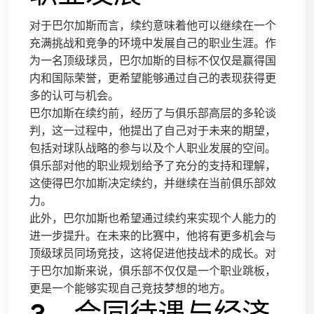
对于巴尔加斯而言，续约意味着他可以继续在一个
充满挑战和竞争的环境中发展自己的职业生涯。作
为一名顶级球员，巴尔加斯的目标不仅仅是赢得国
内和国际荣誉，更希望能够通过自己的表现获得更
多的认可与机会。
巴尔加斯在续约前，经历了与俱乐部高层的多轮谈
判，这一过程中，他提出了自己对于未来的期望，
包括对球队战略的参与以及个人职业发展的空间。
俱乐部对他的职业规划给予了充分的支持和理解，
这使得巴尔加斯决定续约，并继续在当前俱乐部效
力。
此外，巴尔加斯也希望通过续约来实现个人能力的
进一步提升。在未来的比赛中，他将有更多机会与
顶级球员同场竞技，这将促进他技战术的成长。对
于巴尔加斯来说，俱乐部不仅仅是一个职业跳板，
更是一个能够实现自己竞技梦想的地方。
3、合同待遇与经济