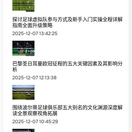
探讨足球虚拟队参与方式及新手入门实操全程详解
指南全面升级策略
2025-12-07 13:42:25
巴黎圣日耳曼欧冠征程的五大关键因素及其影响分
析
2025-12-07 12:13:38
围绕波尔蒂足球俱乐部五大别名的文化渊源深度解
读全景观察视角拓展
2025-12-07 10:45:29