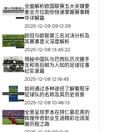
全面解析欧国联赛五大关键要
素全方位助你快速掌握赛事精
华详解篇
2025-12-09 09:12:39
欧冠与欧联第三名对决分析及
其赛事意义深度解析
2025-12-08 13:45:22
揭秘中国队与巴西队历次握手
言和背后鲜为人知的足球往事
纪实录篇
2025-12-08 12:16:45
如何通过多种途径了解葡萄牙
足球队的名称及其历史背景
2025-12-08 10:46:13
全景呈现罗本在拜仁慕尼黑的
辉煌传奇职业生涯精彩壮阔发
展历程之路