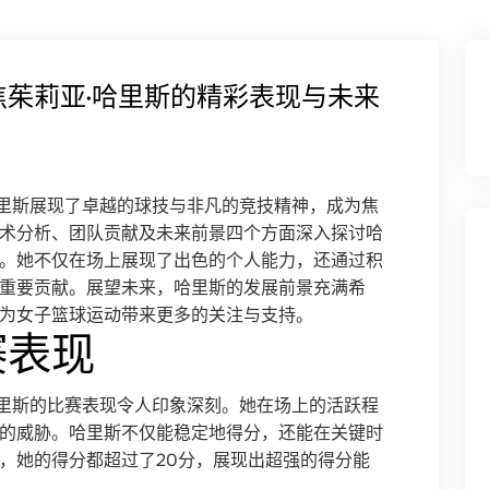
聚焦茱莉亚·哈里斯的精彩表现与未来
亚·哈里斯展现了卓越的球技与非凡的竞技精神，成为焦
术分析、团队贡献及未来前景四个方面深入探讨哈
。她不仅在场上展现了出色的个人能力，还通过积
重要贡献。展望未来，哈里斯的发展前景充满希
为女子篮球运动带来更多的关注与支持。
赛表现
亚·哈里斯的比赛表现令人印象深刻。她在场上的活跃程
的威胁。哈里斯不仅能稳定地得分，还能在关键时
，她的得分都超过了20分，展现出超强的得分能