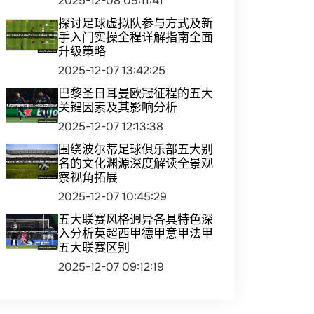
2025-12-08 09:11:41
探讨足球虚拟队参与方式及新
手入门实操全程详解指南全面
升级策略
2025-12-07 13:42:25
巴黎圣日耳曼欧冠征程的五大
关键因素及其影响分析
2025-12-07 12:13:38
围绕波尔蒂足球俱乐部五大别
名的文化渊源深度解读全景观
察视角拓展
2025-12-07 10:45:29
五大联赛风格迥异各具特色深
入分析英超西甲德甲意甲法甲
五大联赛区别
2025-12-07 09:12:19