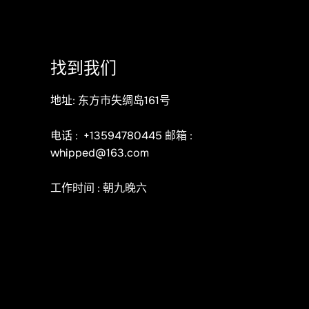
找到我们
地址: 东方市失绸岛161号
电话 :
+13594780445
邮箱 :
whipped@163.com
工作时间 : 朝九晚六