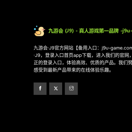
九游会·J9官方网站【备用入口：j9u-game.c
·J9，登录入口首页app下载，进入我们的官网
正的登录入口，体验高效、优质的产品。我们
感受到最新产品带来的在线体验乐趣。