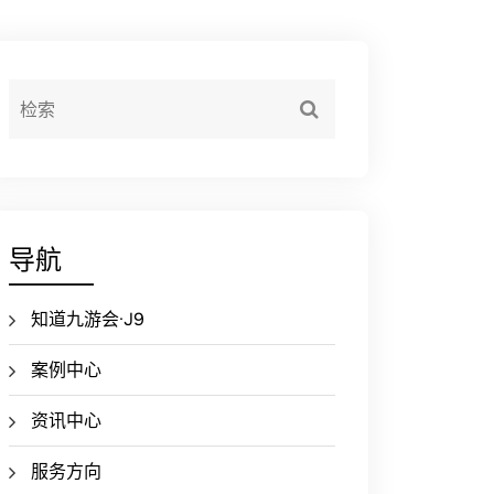
导航
知道九游会·J9
案例中心
资讯中心
服务方向