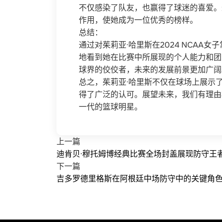
不仅感染了队友，也赢得了球迷的喜爱。
作用，使她成为一位优秀的榜样。
总结：
通过对茱莉亚·哈里斯在2024 NCA
地看到她在比赛中所展现的个人能力和团
球界的佼佼者，未来的发展前景更加广阔
总之，茱莉亚·哈里斯不仅在球场上展示
得了广泛的认可。展望未来，我们有理由
一代的篮球明星。
上一篇
迪肯贝·穆托姆博经典比赛全场封盖展现防守王
下一篇
吉多罗德里格斯在阿根廷中场防守中的关键角