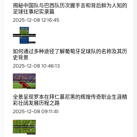
揭秘中国队与巴西队历次握手言和背后鲜为人知的
足球往事纪实录篇
2025-12-08 12:16:45
如何通过多种途径了解葡萄牙足球队的名称及其历
史背景
2025-12-08 10:46:13
全景呈现罗本在拜仁慕尼黑的辉煌传奇职业生涯精
彩壮阔发展历程之路
2025-12-08 09:11:41