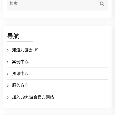
导航
知道九游会·J9
案例中心
资讯中心
服务方向
加入J9九游会官方网站