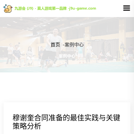
首页
-
案例中心
穆谢奎合同准备的最佳实践与关键
策略分析