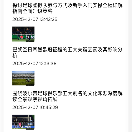
探讨足球虚拟队参与方式及新手入门实操全程详解
指南全面升级策略
2025-12-07 13:42:25
巴黎圣日耳曼欧冠征程的五大关键因素及其影响分
析
2025-12-07 12:13:38
围绕波尔蒂足球俱乐部五大别名的文化渊源深度解
读全景观察视角拓展
2025-12-07 10:45:29