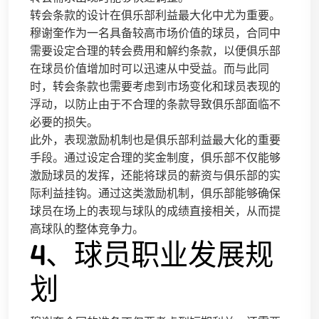
转会条款的设计在俱乐部利益最大化中尤为重要。
穆谢奎作为一名具备较高市场价值的球员，合同中
需要设定合理的转会费用和解约条款，以便俱乐部
在球员价值增加时可以迅速从中受益。而与此同
时，转会条款也需要考虑到市场变化和球员表现的
浮动，以防止由于不合理的条款导致俱乐部面临不
必要的损失。
此外，表现激励机制也是俱乐部利益最大化的重要
手段。通过设定合理的奖金制度，俱乐部不仅能够
激励球员的发挥，还能将球员的薪资与俱乐部的实
际利益挂钩。通过这类激励机制，俱乐部能够确保
球员在场上的表现与球队的成绩直接相关，从而提
高球队的整体竞争力。
4、球员职业发展规
划