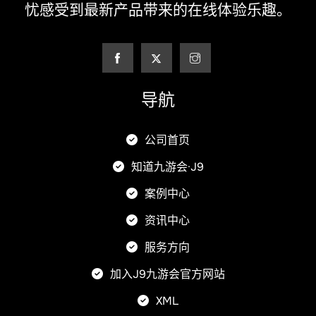
忧感受到最新产品带来的在线体验乐趣。
导航
公司首页
知道九游会·J9
案例中心
资讯中心
服务方向
加入J9九游会官方网站
XML