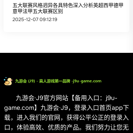
五大联赛风格迥异各具特色深入分析英超西甲德甲
意甲法甲五大联赛区别
2025-12-07 09:12:19
九游会·J9官方网站【备用入口：j9u-
game.com】九游会·J9，登录入口首页app下
载，进入我们的官网，获得公平公正的登录入
口，体验高效、优质的产品。我们努力让您无