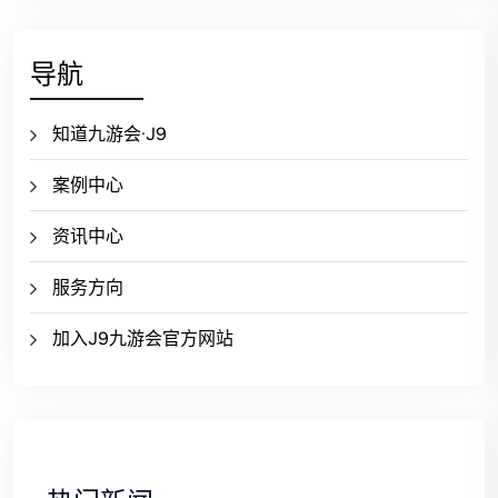
导航
知道九游会·J9
案例中心
资讯中心
服务方向
加入J9九游会官方网站