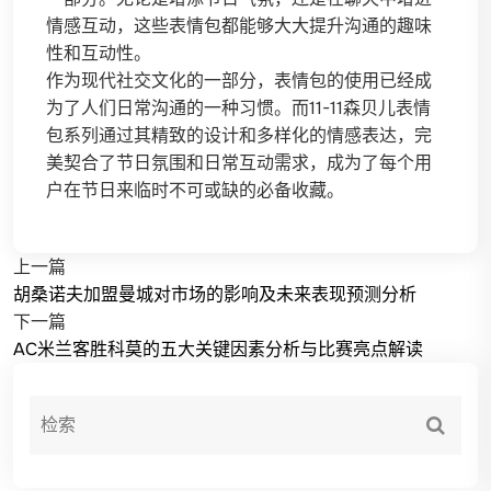
情感互动，这些表情包都能够大大提升沟通的趣味
性和互动性。
作为现代社交文化的一部分，表情包的使用已经成
为了人们日常沟通的一种习惯。而11-11森贝儿表情
包系列通过其精致的设计和多样化的情感表达，完
美契合了节日氛围和日常互动需求，成为了每个用
户在节日来临时不可或缺的必备收藏。
上一篇
胡桑诺夫加盟曼城对市场的影响及未来表现预测分析
下一篇
AC米兰客胜科莫的五大关键因素分析与比赛亮点解读