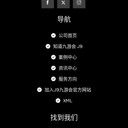
导航
公司首页
知道九游会·J9
案例中心
资讯中心
服务方向
加入J9九游会官方网站
XML
找到我们