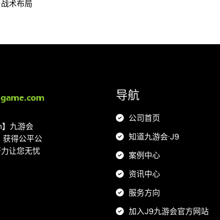
与战术布局
导航
公司首页
om】九游会
知道九游会·J9
，获得公平公
努力让您无忧
案例中心
资讯中心
服务方向
加入J9九游会官方网站