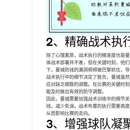
2、精确战术执
除了心理素质，战术执行的精准度也是曼
体战术部署并不差，但在关键时刻，他们
下，曼城防线的漏洞频频被巴黎抓住，导
战术执行中的细节决定了胜负，曼城虽然
应对缺乏细致的调整。在比赛的关键时刻
能及时做出有效的防守调整。
因此，曼城需要加强战术训练中的细节关
线，减少失误。战术布置的执行需要高度
从而影响比赛的走向。
3、增强球队凝