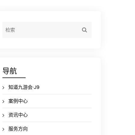
导航
知道九游会·J9
案例中心
资讯中心
服务方向