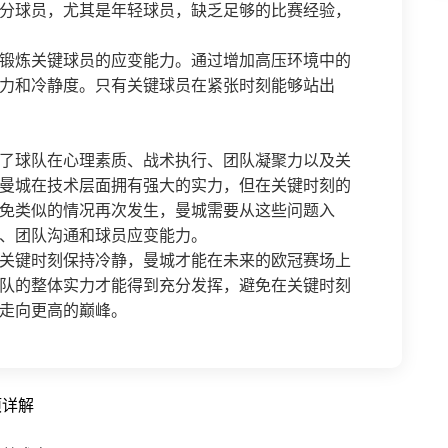
分球员，尤其是年轻球员，缺乏足够的比赛经验，
锻炼关键球员的应变能力。通过增加高压环境中的
力和冷静度。只有关键球员在紧张时刻能够站出
了球队在心理素质、战术执行、团队凝聚力以及关
曼城在技术层面拥有强大的实力，但在关键时刻的
免类似的情况再次发生，曼城需要从这些问题入
、团队沟通和球员应变能力。
关键时刻保持冷静，曼城才能在未来的欧冠赛场上
队的整体实力才能得到充分发挥，避免在关键时刻
走向更高的巅峰。
项详解