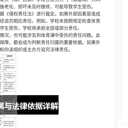
施老化、损坏未及时维修，可能导致学生受伤。
据《侵权责任法》进行裁定。如果外部因素是造成
径追究相应责任。例如，学校未按照规定检查体育
学生受伤，学校将承担全部或部分责任。
情况，也可能涉及到体育课中受伤的责任问题。此
保障，都会成为判断责任归属的重要依据。如果外
权向该组织或主办方追究法律责任。