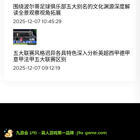
围绕波尔蒂足球俱乐部五大别名的文化渊源深度解
读全景观察视角拓展
2025-12-07 10:45:29
五大联赛风格迥异各具特色深入分析英超西甲德甲
意甲法甲五大联赛区别
2025-12-07 09:12:19