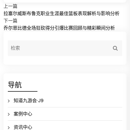
上一篇
拉塞尔威斯布鲁克职业生涯最佳篮板表现解析与影响分析
下一篇
乔尔恩比德全场狂砍得分引爆比赛回顾与精彩瞬间分析
导航
知道九游会·J9
案例中心
资讯中心