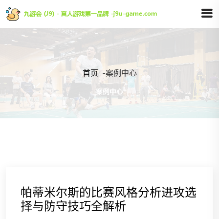
首页
-
案例中心
帕蒂米尔斯的比赛风格分析进攻选
择与防守技巧全解析