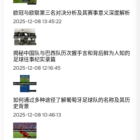
欧冠与欧联第三名对决分析及其赛事意义深度解析
2025-12-08 13:45:22
揭秘中国队与巴西队历次握手言和背后鲜为人知的
足球往事纪实录篇
2025-12-08 12:16:45
如何通过多种途径了解葡萄牙足球队的名称及其历
史背景
2025-12-08 10:46:13