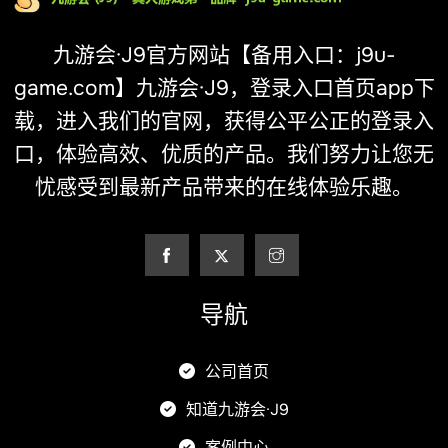
九游会·J9官方网站【备用入口：j9u-
game.com】九游会·J9，登录入口首页app下
载，进入我们的官网，获得公平公正的登录入
口，体验高效、优质的产品。我们努力让您无
忧感受到最新产品带来的在线体验乐趣。
导航
公司首页
知道九游会·J9
案例中心