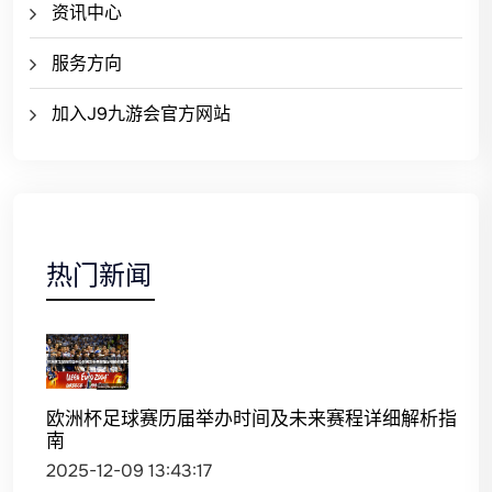
资讯中心
服务方向
加入J9九游会官方网站
热门新闻
欧洲杯足球赛历届举办时间及未来赛程详细解析指
南
2025-12-09 13:43:17