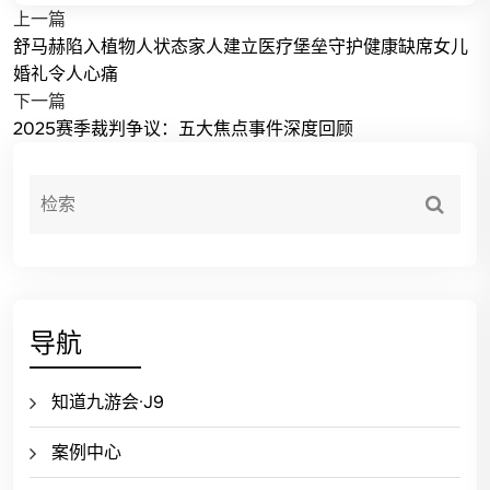
上一篇
舒马赫陷入植物人状态家人建立医疗堡垒守护健康缺席女儿
婚礼令人心痛
下一篇
2025赛季裁判争议：五大焦点事件深度回顾
导航
知道九游会·J9
案例中心