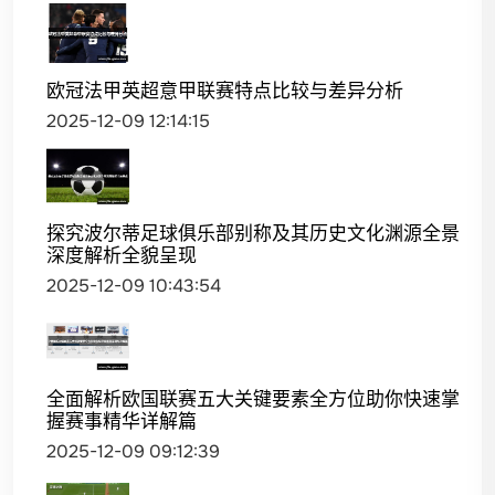
欧冠法甲英超意甲联赛特点比较与差异分析
2025-12-09 12:14:15
探究波尔蒂足球俱乐部别称及其历史文化渊源全景
深度解析全貌呈现
2025-12-09 10:43:54
全面解析欧国联赛五大关键要素全方位助你快速掌
握赛事精华详解篇
2025-12-09 09:12:39