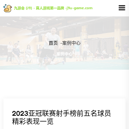
首页
-
案例中心
2023亚冠联赛射手榜前五名球员
精彩表现一览