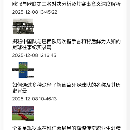
欧冠与欧联第三名对决分析及其赛事意义深度解析
2025-12-08 13:45:22
揭秘中国队与巴西队历次握手言和背后鲜为人知的
足球往事纪实录篇
2025-12-08 12:16:45
如何通过多种途径了解葡萄牙足球队的名称及其历
史背景
2025-12-08 10:46:13
全景呈现罗本在拜仁慕尼黑的辉煌传奇职业生涯精