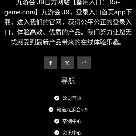
九游会·J9官方网站【备用入口：j9u-
game.com】九游会·J9，登录入口首页app下
载，进入我们的官网，获得公平公正的登录入
口，体验高效、优质的产品。我们努力让您无
忧感受到最新产品带来的在线体验乐趣。
导航
公司首页
知道九游会·J9
案例中心
资讯中心