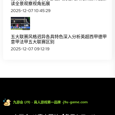
读全景观察视角拓展
2025-12-07 10:45:29
五大联赛风格迥异各具特色深入分析英超西甲德甲
意甲法甲五大联赛区别
2025-12-07 09:12:19