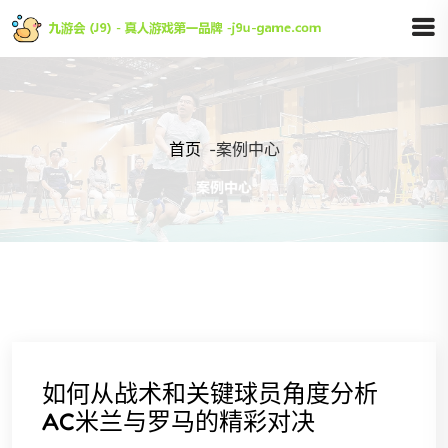
首页
-
案例中心
如何从战术和关键球员角度分析
AC米兰与罗马的精彩对决