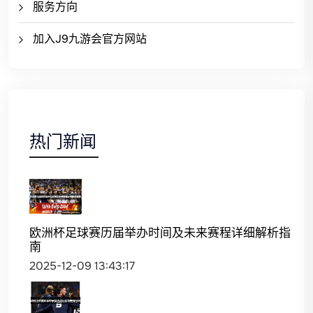
服务方向
加入J9九游会官方网站
热门新闻
欧洲杯足球赛历届举办时间及未来赛程详细解析指
南
2025-12-09 13:43:17