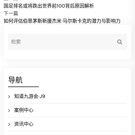
国足排名或将跌出世界前100背后原因解析
下一篇
如何评估伯恩茅斯新援杰米·马尔斯卡克的潜力与影响力
导航
知道九游会·J9
案例中心
资讯中心