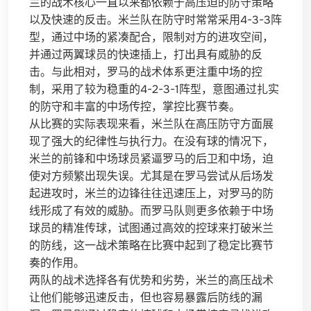
兰的战术核心一直以来都依赖于高压迫的防守策略
以及快速的反击。米兰队在防守时常常采用4-3-3阵
型，通过中场的紧凑配合，限制对方的进攻空间，
并通过两翼球员的快速插上，打出具有威胁的反
击。与此相对，罗马的战术体系更注重中场的控
制，采用了较为稳重的4-2-3-1阵型，意图通过扎实
的防守和丰富的中场传控，掌控比赛节奏。
从比赛的实际表现来看，米兰队在高压防守方面展
现了强大的纪律性与执行力。在没有球的情况下，
米兰的前锋和中场球员紧逼罗马的后卫和中场，迫
使对方频繁出现失误。尤其是在罗马尝试从后场发
起进攻时，米兰的边锋往往迅速压上，对罗马的防
线形成了有效的威胁。而罗马队则更多依赖于中场
球员的精准传球，试图通过高效的控球来打破米兰
的防线，这一战术策略在比赛中起到了稳定比赛节
奏的作用。
两队的战术选择各有优势和劣势，米兰的高压战术
让他们能够迅速反击，但也容易暴露后防线的漏