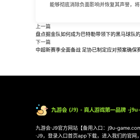
能够彻底消除负面影响并恢复其声誉，将
上一篇
盘点掘金队如何成为巴特勒带领下的黑马球队
下一篇
中超新赛季全面备战 足协已制定应对预案确保
九游会·J9官方网站【备用入口：j9u-game.c
·J9，登录入口首页app下载，进入我们的官网