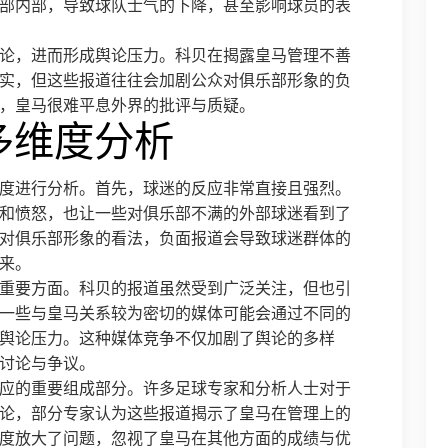
部内部，导致球队士气的下降，甚至影响球员的表
论，进而形成舆论压力。科贝在揭露皇马管理不善
实，但这些报道往往会加剧公众对俱乐部形象的负
，皇马很难平息外界的批评与质疑。
多维度分析
度进行分析。首先，球迷的反应非常直接且强烈。
和愤怒，也让一些对俱乐部不满的外部球迷看到了
对俱乐部形象的看法，负面报道会导致球迷群体的
来。
重要方面。科贝的报道虽然受到广泛关注，但也引
一些与皇马关系较为密切的媒体可能会通过不同的
舆论压力。这种媒体竞争不仅加剧了舆论的多样
讨论与争议。
应的重要组成部分。许多足球专家和分析人士对于
论，部分专家认为这些报道揭示了皇马在管理上的
度放大了问题，忽视了皇马在其他方面的成绩与优