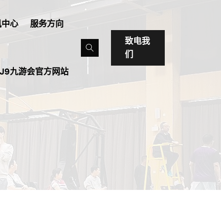
讯中心
服务方向
致电我
们
J9九游会官方网站