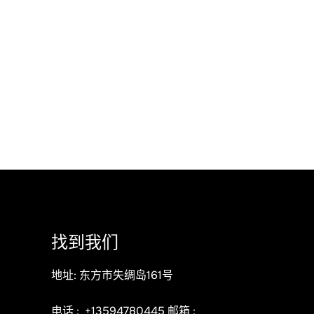
找到我们
地址: 东方市失绸岛161号
电话 :
+13594780445
邮箱 :