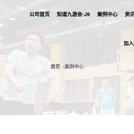
公司首页
知道九游会·J9
案例中心
资
加入
首页
-
案例中心