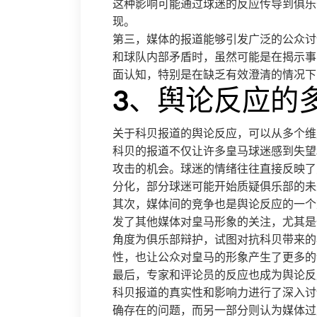
这种影响可能通过球迷的反应传导到俱乐
现。
第三，媒体的报道能够引发广泛的公众讨
和球队内部矛盾时，虽然可能是在揭示事
面认知，特别是在缺乏有效澄清的情况下
3、舆论反应的
关于科贝报道的舆论反应，可以从多个维
科贝的报道不仅让许多皇马球迷感到失望
攻击的机会。球迷的情绪往往直接反映了
分化，部分球迷可能开始质疑俱乐部的未
其次，媒体间的竞争也是舆论反应的一个
发了其他媒体对皇马形象的关注，尤其是
角度为俱乐部辩护，试图对抗科贝带来的
性，也让公众对皇马的形象产生了更多的
最后，专家和评论员的反应也成为舆论反
科贝报道的真实性和影响力进行了深入讨
确存在的问题，而另一部分则认为媒体过