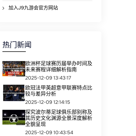
加入J9九游会官方网站
热门新闻
欧洲杯足球赛历届举办时间及
未来赛程详细解析指南
2025-12-09 13:43:17
欧冠法甲英超意甲联赛特点比
较与差异分析
2025-12-09 12:14:15
探究波尔蒂足球俱乐部别称及
其历史文化渊源全景深度解析
全貌呈现
2025-12-09 10:43:54