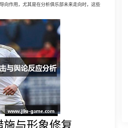
导向作用，尤其是在分析俱乐部未来走向时，这些
措施与形象修复