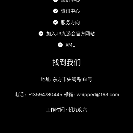
资讯中心
服务方向
加入J9九游会官方网站
XML
找到我们
地址: 东方市失绸岛161号
电话 :
+13594780445
邮箱 :
whipped@163.com
工作时间 : 朝九晚六