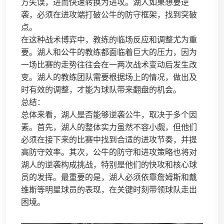
方失误，进而快速转换为进攻。湖人如果想要逆
袭，必须在进攻端打破公牛的防守框架，找到突破
点。
在这种战术博弈中，教练的临场反应和调整尤为重
要。湖人和公牛的教练都面临着巨大的压力，因为
一场比赛的走势往往会在一两次战术变动后发生改
变。湖人的教练团队需要根据场上的情况，做出及
时有效的调整，才能为球队带来翻盘的机会。
总结：
总体来看，湖人是否能够逆袭公牛，取决于多个因
素。首先，湖人的整体实力虽然不容小觑，但他们
必须在接下来的比赛中找到合适的进攻节奏，并提
高防守效率。其次，公牛的防守和进攻策略也将对
湖人的逆袭构成挑战，特别是他们的快攻和核心球
员的发挥。最重要的是，湖人必须依靠詹姆斯和戴
维斯等明星球员的表现，在关键时刻带领球队走出
困境。