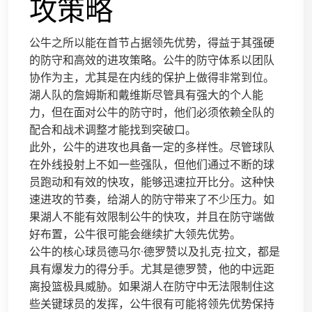
攻策略
公牛之所以能在首节占据领先优势，得益于其强硬
的防守和高效的进攻策略。公牛的防守体系以团队
协作为主，尤其是在内线的保护上做得非常到位。
湖人队的詹姆斯和戴维斯尽管具有强大的个人能
力，但在面对公牛的防守时，他们必须依赖全队的
配合和战术调整才能找到突破口。
此外，公牛的进攻也具备一定的多样性。尽管球队
在外线投射上不如一些强队，但他们通过不断的球
员跑动和有效的快攻，能够迅速拉开比分。这种快
速进攻的节奏，给湖人的防守带来了不少压力。如
果湖人不能有效限制公牛的快攻，并且在防守端做
好布置，公牛很可能会继续扩大领先优势。
公牛的核心球员德马尔·德罗赞以及扎克·拉文，都是
具有爆发力的得分手。尤其是德罗赞，他的中远距
离投篮极具威胁。如果湖人在防守中无法限制住这
些关键球员的发挥，公牛很有可能将领先优势保持