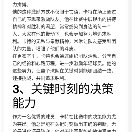
力拼搏。
他的这种激励方式不仅限于言语，卡特在场上通过
自己的表现来激励队友。他在比赛中展现出的拼搏
精神和对胜利的渴望，常常感染到身边的每一个
人，大家在他的带动下，也会更加努力地追求胜
利。卡特的无私与奉献精神，常常让队友感受到团
队的力量，增强了他们的斗志。
在更衣室里，卡特也会通过组织团队活动、分享自
己的经验和心路历程，进一步激励年轻球员。他的
这些努力，让整个球队在关键时刻能够团结一致，
迎接挑战，共同追求胜利。
3、关键时刻的决策
能力
作为一名优秀的球员，卡特在比赛中的决策能力尤
为突出。他总是能在关键时刻做出正确的判断，无
论是进攻还是防守。他对于比赛形势的敏锐洞察力