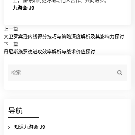
上，懂得如何更好地与他人合作、共同进步。
九游会·J9
上一篇
大卫罗宾逊内线得分技巧与策略深度解析及其影响力探讨
下一篇
丹尼斯施罗德进攻效率解析与战术价值探讨
导航
知道九游会·J9