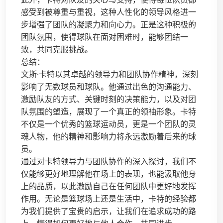
感受到被尊重与重视，这种人性化的领导风格进一
步增强了团队的凝聚力和向心力。正是这种积极的
团队氛围，使得球队在面对困难时，能够团结一
致，共同克服挑战。
总结：
文斯·卡特以其卓越的领导力和团队协作精神，深刻
影响了无数球员和球队。他通过出色的沟通能力、
激励队友的方式、关键时刻的决策能力，以及对团
队氛围的塑造，展现了一个真正的领袖形象。卡特
不仅是一个优秀的篮球运动员，更是一个团队的灵
魂人物，他的精神和影响力将永远激励着后来的球
员。
通过对卡特领导力与团队协作的深入探讨，我们不
仅能够更好地理解他在场上的表现，也能汲取他身
上的品质，以此激励自己在任何团队中更好地发挥
作用。无论是篮球场上还是生活中，卡特的经验都
为我们提供了宝贵的启示，让我们在追求成功的路