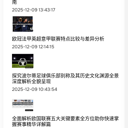
南
2025-12-09 13:43:17
欧冠法甲英超意甲联赛特点比较与差异分析
2025-12-09 12:14:15
探究波尔蒂足球俱乐部别称及其历史文化渊源全景
深度解析全貌呈现
2025-12-09 10:43:54
全面解析欧国联赛五大关键要素全方位助你快速掌
握赛事精华详解篇