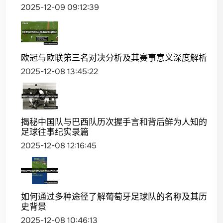
2025-12-09 09:12:39
欧冠与欧联第三名对决分析及其赛事意义深度解析
2025-12-08 13:45:22
揭秘中国队与巴西队历次握手言和背后鲜为人知的
足球往事纪实录篇
2025-12-08 12:16:45
如何通过多种途径了解葡萄牙足球队的名称及其历
史背景
2025-12-08 10:46:13