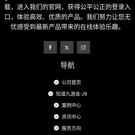
载，进入我们的官网，获得公平公正的登录入
口，体验高效、优质的产品。我们努力让您无
忧感受到最新产品带来的在线体验乐趣。
导航
公司首页
知道九游会·J9
案例中心
资讯中心
服务方向