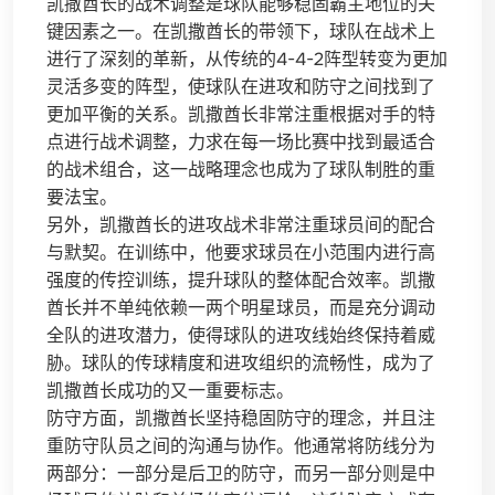
凯撒酋长的战术调整是球队能够稳固霸主地位的关
键因素之一。在凯撒酋长的带领下，球队在战术上
进行了深刻的革新，从传统的4-4-2阵型转变为更加
灵活多变的阵型，使球队在进攻和防守之间找到了
更加平衡的关系。凯撒酋长非常注重根据对手的特
点进行战术调整，力求在每一场比赛中找到最适合
的战术组合，这一战略理念也成为了球队制胜的重
要法宝。
另外，凯撒酋长的进攻战术非常注重球员间的配合
与默契。在训练中，他要求球员在小范围内进行高
强度的传控训练，提升球队的整体配合效率。凯撒
酋长并不单纯依赖一两个明星球员，而是充分调动
全队的进攻潜力，使得球队的进攻线始终保持着威
胁。球队的传球精度和进攻组织的流畅性，成为了
凯撒酋长成功的又一重要标志。
防守方面，凯撒酋长坚持稳固防守的理念，并且注
重防守队员之间的沟通与协作。他通常将防线分为
两部分：一部分是后卫的防守，而另一部分则是中