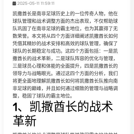
2025-05-11 11:59:11
凯撒酋长是南非足球历史上的一位传奇人物，他在
球队管理和战术调整方面的杰出表现，不仅帮助球
队巩固了在南非足球的霸主地位，也为其赢得了无
数荣誉。本文将从四个方面详细阐述凯撒酋长如何
凭借其精妙的战术安排和高效的球队管理，确保了
球队的长期稳定与成功。这四个方面包括：一是凯
撒酋长的战术革新，二是球队阵容的优化与管理，
三是球员心理和体能的全面提升，四是凯撒酋长的
领导力与战略眼光。通过这四个方面的分析，我们
将更全面地理解凯撒酋长如何将凯撒酋长队推向南
非足球的巅峰，并且如何通过细致的管理与战略调
整，稳固了球队的霸主地位。
1、凯撒酋长的战术
革新