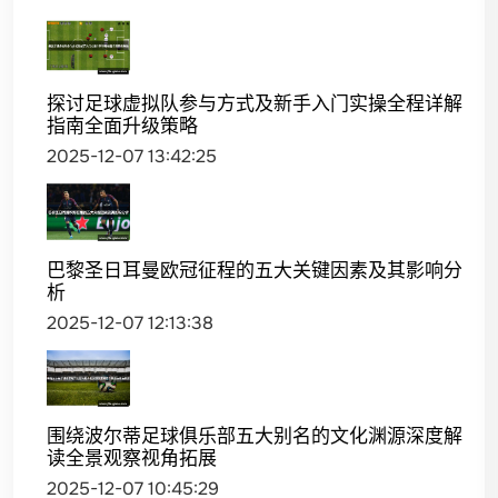
探讨足球虚拟队参与方式及新手入门实操全程详解
指南全面升级策略
2025-12-07 13:42:25
巴黎圣日耳曼欧冠征程的五大关键因素及其影响分
析
2025-12-07 12:13:38
围绕波尔蒂足球俱乐部五大别名的文化渊源深度解
读全景观察视角拓展
2025-12-07 10:45:29