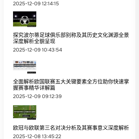
2025-12-09 12:14:15
探究波尔蒂足球俱乐部别称及其历史文化渊源全景
深度解析全貌呈现
2025-12-09 10:43:54
全面解析欧国联赛五大关键要素全方位助你快速掌
握赛事精华详解篇
2025-12-09 09:12:39
欧冠与欧联第三名对决分析及其赛事意义深度解析
2025-12-08 13:45:22