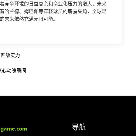
着竞争环境的日益复杂和商业化压力的增大，未来
着哈兰德、姆巴佩等年轻球员的崭露头角，全球足
的未来依然充满无限可能。
可匹敌实力
惊心动魄瞬间
导航