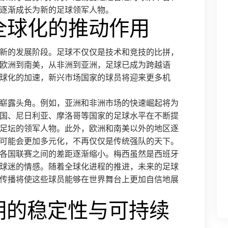
逐渐成长为新的足球领军人物。
全球化的推动作用
新的发展阶段。足球不仅仅是技术和竞技的比拼，
欧洲到南美，从非洲到亚洲，足球已成为跨越语
球化的加速，新兴市场国家的球员将迎来更多机
崭露头角。例如，亚洲和非洲市场的快速崛起将为
国、尼日利亚、摩洛哥等国家的足球水平在不断提
足坛的领军人物。此外，欧洲和南美以外的地区逐
可能会更加多元化，不再仅仅是传统强队的天下。
各国联赛之间的差距逐渐缩小。梅西虽然是西班牙
球迷的情感。随着全球化进程的推进，未来的足球
传播将使这些球员能够在世界舞台上更加自信地展
朝的稳定性与可持续