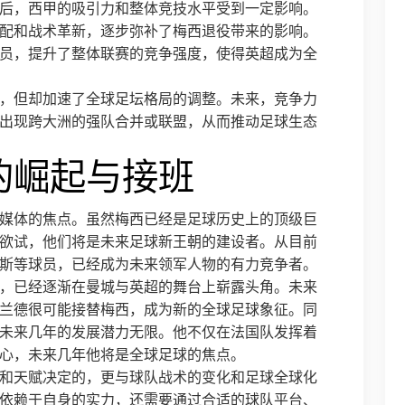
后，西甲的吸引力和整体竞技水平受到一定影响。
配和战术革新，逐步弥补了梅西退役带来的影响。
员，提升了整体联赛的竞争强度，使得英超成为全
，但却加速了全球足坛格局的调整。未来，竞争力
出现跨大洲的强队合并或联盟，从而推动足球生态
的崛起与接班
媒体的焦点。虽然梅西已经是足球历史上的顶级巨
欲试，他们将是未来足球新王朝的建设者。从目前
斯等球员，已经成为未来领军人物的有力竞争者。
，已经逐渐在曼城与英超的舞台上崭露头角。未来
兰德很可能接替梅西，成为新的全球足球象征。同
未来几年的发展潜力无限。他不仅在法国队发挥着
心，未来几年他将是全球足球的焦点。
和天赋决定的，更与球队战术的变化和足球全球化
依赖于自身的实力，还需要通过合适的球队平台、