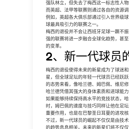
强队林立，但失去了梅西这一标志性人物
而英超、法甲等联赛则通过各自的资源调
例如，英超各大俱乐部通过引入世界级球
球最具吸引力的联赛之一。
梅西的退役并不会让西班牙足球一蹶不振
强的联赛将进一步融合全球化趋势，甚至
的变革。
2、新一代球员
梅西的退役使得未来的新星成为了球迷和
星，但全球足坛的年轻一代球员已经跃跃
的态势来看，像哈兰德、姆巴佩、维尼修
哈兰德凭借其强大的身体素质和进球能力
如果能够持续保持高水平的竞技状态，哈
时，姆巴佩的速度与技巧同样让他在足坛
重要作用，也是在巴黎圣日耳曼的进攻核
不过，新一代球员的崛起不仅仅是由技术
的趋势息息相关。未来的新星们将不仅仅