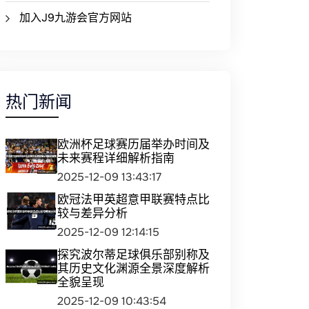
加入J9九游会官方网站
热门新闻
欧洲杯足球赛历届举办时间及
未来赛程详细解析指南
2025-12-09 13:43:17
欧冠法甲英超意甲联赛特点比
较与差异分析
2025-12-09 12:14:15
探究波尔蒂足球俱乐部别称及
其历史文化渊源全景深度解析
全貌呈现
2025-12-09 10:43:54