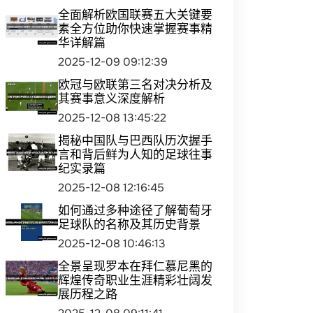
全面解析欧国联赛五大关键要
素全方位助你快速掌握赛事精
华详解篇
2025-12-09 09:12:39
欧冠与欧联第三名对决分析及
其赛事意义深度解析
2025-12-08 13:45:22
揭秘中国队与巴西队历次握手
言和背后鲜为人知的足球往事
纪实录篇
2025-12-08 12:16:45
如何通过多种途径了解葡萄牙
足球队的名称及其历史背景
2025-12-08 10:46:13
全景呈现罗本在拜仁慕尼黑的
辉煌传奇职业生涯精彩壮阔发
展历程之路