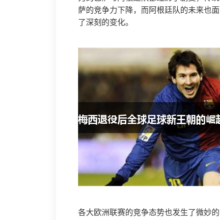
萨的竞争力下降，而阿根廷队的未来也面
了深刻的变化。
各大欧洲联赛的竞争态势也发生了微妙的