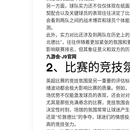
另一方面，球队实力还不仅仅体现在纸面
契配合以及关键球员的表现往往决定了比
会看到两队之间的战术博弈和球员个体能
测。
此外，实力对比还涉及到两队在历史上的
北德比”，往往伴随着更加紧张的氛围和
影响联赛排名，但其象征意义和双方的历
九游会·J9官网
2、比赛的竞技
英超比赛的竞技氛围是另一重要的评估标
绪波动都会极大影响比赛的质量。例如，
场优势不仅能激发球员的表现，还会对对
尤其是那些充满悬念的比赛，竞技氛围会
决定性时刻，场馆的氛围常常让球迷产生
还是“伦敦德比”的争夺，球迷们的情感
高的竞技张力。