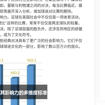
如，曼联与利物浦之间的对决，每当比赛临近，媒
现等展开深入分析，增加球迷对比赛的期待。
响力。足球在英国社会中不仅仅是一项体育活动，
德比”这样的比赛，常常不仅仅是两支球队的较量，
决，除了足球层面的胜负外，还涉及到地区的骄傲
，成为了文化符号。
些经典对决具有了更广泛的社会影响力。它们不仅
球球迷文化的一部分，影响了数以百万计的观众。