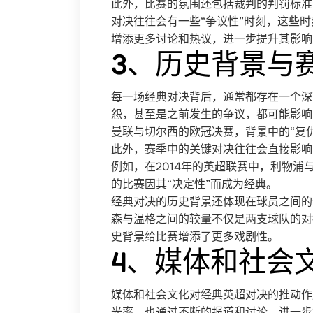
此外，比赛的氛围还包括裁判的判罚标准
对决往往会有一些“争议性”时刻，这些
增添更多讨论和热议，进一步提升其影响
3、历史背景与
每一场经典对决背后，通常都存在一个深
怨，甚至是之前发生的争议，都可能影响
曼联与切尔西的欧冠决赛，背景中的“复
此外，赛季中的关键对决往往会直接影响
例如，在2014年的英超联赛中，利物
的比赛因其“决定性”而成为经典。
经典对决的历史背景还体现在球员之间的
森与温格之间的较量不仅是两支球队的对
史背景给比赛增添了更多戏剧性。
4、媒体和社会
媒体和社会文化对经典英超对决的推动作
光率，也通过不断的报道和讨论，进一步