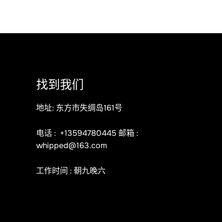
找到我们
地址: 东方市失绸岛161号
电话 :
+13594780445
邮箱 :
whipped@163.com
工作时间 : 朝九晚六