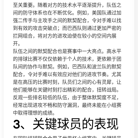
至关重要。随着对方的技术水平逐渐提升，队伍之
间的防守体系也在不断优化。例如，美国队通过加
强二传手与主攻手之间的默契配合，令对手难以找
到有效的攻击突破点；而巴西队则通过更加严密的
拦网组合，将对方的进攻迫使在较小的空间内展
开。
队伍之间的默契配合也是赛事中一大亮点。高水平
的排球比赛不仅仅依赖于个人的技术，更依赖于团
队间的协作与默契。例如，巴西队和波兰队的默契
配合，令对手难以有效应对他们的进攻节奏。尤其
是在高压的比赛时刻，队员们之间的心有灵犀，让
他们能够在关键时刻打出精彩的配合，扭转战局。
反观一些排名较低的队伍，由于整体默契度不足，
经常出现进攻不畅和防守漏洞，最终未能在小组赛
中取得理想的成绩。
3、关键球员的表现