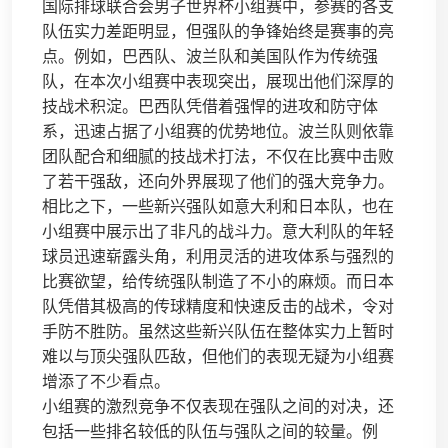
国际排球联合会男子世界杯小组赛中，参赛的各支
队伍实力差距明显，但强队的争锋始终是赛事的亮
点。例如，巴西队、波兰队和美国队作为传统强
队，在本次小组赛中表现突出，展现出他们深厚的
技战术积淀。巴西队凭借着强悍的进攻和防守体
系，迅速占据了小组赛的优势地位。波兰队则依靠
团队配合和细腻的技战术打法，不仅在比赛中击败
了若干强敌，还向外界展现了他们的强大竞争力。
相比之下，一些新兴强队如意大利和日本队，也在
小组赛中展示出了非凡的战斗力。意大利队的年轻
球员迅速崭露头角，利用灵活的进攻体系与强烈的
比赛欲望，给传统强队制造了不小的麻烦。而日本
队凭借其极高的传球精度和快速反击的战术，令对
手防不胜防。虽然这些新兴队伍在整体实力上暂时
难以与顶尖强队匹敌，但他们的表现无疑为小组赛
增添了不少看点。
小组赛的激烈竞争不仅表现在强队之间的对决，还
包括一些排名较低的队伍与强队之间的较量。例