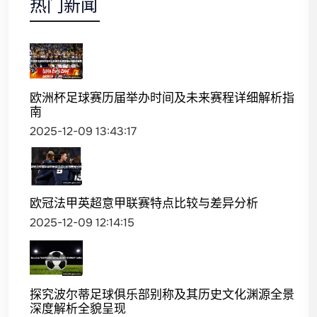
热门新闻
欧洲杯足球赛历届举办时间及未来赛程详细解析指
南
2025-12-09 13:43:17
欧冠法甲英超意甲联赛特点比较与差异分析
2025-12-09 12:14:15
探究波尔蒂足球俱乐部别称及其历史文化渊源全景
深度解析全貌呈现