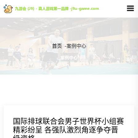
首页
-
案例中心
国际排球联合会男子世界杯小组赛
精彩纷呈 各强队激烈角逐争夺晋