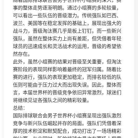
随着国际排球联合会男子世界杯小组赛的深入，赛
事的整体走势逐渐明朗。通过小组赛的多轮较量，
可以看出一些队伍的晋级潜力。传统强队如巴西、
波兰、美国等在稳定发挥的基础上，展现出强大的
战斗力，晋级淘汰赛几乎是板上钉钉。而一些新兴
强队，虽然在整体实力上尚有差距，但凭借着年轻
球员的迅速成长和灵活战术的运用，晋级的希望依
然存在。
此外，虽然小组赛的结果对晋级至关重要，但淘汰
赛阶段的表现同样影响着最终的冠军归属。随着比
赛的进行，强队的表现更加稳定，而排名较低的队
伍则可能由于压力过大而出现失误。因此，整体而
言，本届世界杯的晋级竞争依旧异常激烈，球迷们
将继续见证各强队之间的精彩较量。
总结：
国际排球联合会男子世界杯小组赛呈现出强队激烈
竞争与新兴队伍崛起并存的局面。强队们凭借着深
厚的技术积淀和默契配合，成功打出了一场场精彩