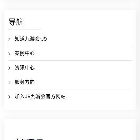
导航
知道九游会·J9
案例中心
资讯中心
服务方向
加入J9九游会官方网站