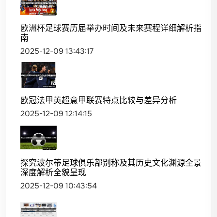
欧洲杯足球赛历届举办时间及未来赛程详细解析指
南
2025-12-09 13:43:17
欧冠法甲英超意甲联赛特点比较与差异分析
2025-12-09 12:14:15
探究波尔蒂足球俱乐部别称及其历史文化渊源全景
深度解析全貌呈现
2025-12-09 10:43:54