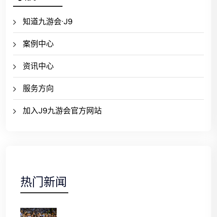
知道九游会·J9
案例中心
资讯中心
服务方向
加入J9九游会官方网站
热门新闻