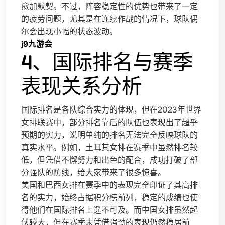
愈加默契。不过，阵容稳定性的优势也带来了一定
的疲劳问题，尤其是在连续作战的情况下，球队偶
尔会出现小幅的状态波动。
j9九游会
4、国际排名与赛季
表现关系分析
国际排名是各队综合实力的体现，但在2023年世界
女排联赛中，部分排名靠后的队伍也表现出了超乎
预期的实力，说明单纯的排名无法完全反映球队的
真实水平。例如，土耳其女排在赛季中虽然排名较
低，但凭借不懈努力和出色的配合，成功打破了部
分强队的防线，给大家带来了很多惊喜。
美国和巴西女排在赛季中的表现完全印证了其高排
名的实力，始终占据积分榜前列，稳定的成绩也使
得他们在国际排名上遥不可及。而中国女排虽然起
伏较大，但在赛季末凭借强劲的表现仍然稳居前