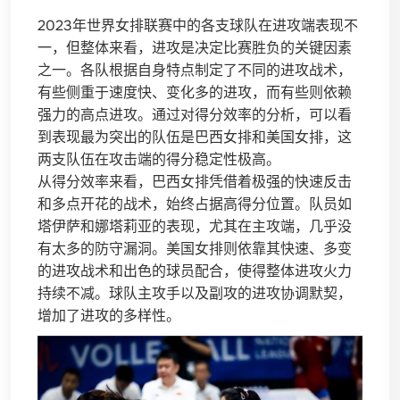
2023年世界女排联赛中的各支球队在进攻端表现不
一，但整体来看，进攻是决定比赛胜负的关键因素
之一。各队根据自身特点制定了不同的进攻战术，
有些侧重于速度快、变化多的进攻，而有些则依赖
强力的高点进攻。通过对得分效率的分析，可以看
到表现最为突出的队伍是巴西女排和美国女排，这
两支队伍在攻击端的得分稳定性极高。
从得分效率来看，巴西女排凭借着极强的快速反击
和多点开花的战术，始终占据高得分位置。队员如
塔伊萨和娜塔莉亚的表现，尤其在主攻端，几乎没
有太多的防守漏洞。美国女排则依靠其快速、多变
的进攻战术和出色的球员配合，使得整体进攻火力
持续不减。球队主攻手以及副攻的进攻协调默契，
增加了进攻的多样性。