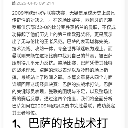
2025-01-15 09:12:14
2009年欧洲冠军联赛决赛，无疑是足球历史上最具
传奇性的对决之一。在这场比赛中，西班牙的巴塞
罗那俱乐部以2-0的比分完胜英格兰的曼联，不仅成
功捧起了他们历史上的第三座欧冠奖杯，更是展示
出了无与伦比的王者风范。巴萨的表现堪称完美，
技术流畅、攻防一体，令全世界球迷叹为观止。而
曼联则未能在这场比赛中找到自己的节奏，被巴萨
压制得几乎无力反抗。整场比赛，巴萨凭借其独特
的战术理念、卓越的球员表现以及冷静的场上指
挥，最终站上了欧洲之巅。本篇文章将从四个方面
详细回顾这场经典决赛：巴萨的技战术打法，巴萨
的关键球员表现，曼联的困境与不足，以及整场比
赛的赛后反思。通过这四个维度，我们将全面分析
巴萨如何在2009年欧冠决赛中完胜曼联，成功奠定
其王者地位。
1、巴萨的技战术打