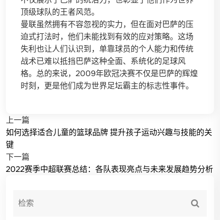
顶级球队的王者风范。
曼联虽然拥有不容忽视的实力，但在面对巴萨的压
迫式打法时，他们未能找到有效的应对策略。这场
失利也让人们认识到，单靠球员的个人能力和传统
战术已难以抵挡巴萨这种全面、系统化的足球风
格。总的来说，2009年欧冠决赛不仅是巴萨的辉煌
时刻，更是他们成为世界足坛霸主的标志性事件。
上一篇
如何选择适合儿童的篮球品牌 提升孩子运动兴趣与技能的关
键
下一篇
2022赛季中超联赛总结：各队表现亮点与未来发展趋势分析