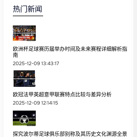
热门新闻
欧洲杯足球赛历届举办时间及未来赛程详细解析指
南
2025-12-09 13:43:17
欧冠法甲英超意甲联赛特点比较与差异分析
2025-12-09 12:14:15
探究波尔蒂足球俱乐部别称及其历史文化渊源全景