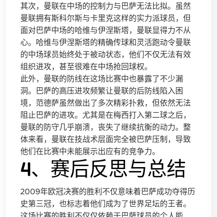
其次，曼联在中场的控制力与巴萨无法比拟。虽然
曼联拥有斯科尔斯与卡里克这样的实力派球员，但
面对巴萨中场的哈维与伊涅斯塔，曼联显得力不从
心。哈维与伊涅斯塔的精确传球和灵活跑动令曼联
的中场球员始终处于被动状态，他们不仅无法有效
组织进攻，甚至很难在中场抢回球权。
此外，曼联的防线在这场比赛中也暴露了不少漏
洞。巴萨的高压进攻频繁让曼联的后防线陷入困
境，范德萨虽然做出了多次精彩扑救，但依然无法
阻止巴萨的进攻。尤其是在梅西打入第二球之后，
曼联的防守几乎崩溃，丧失了继续抗衡的动力。整
体来看，曼联在技战术层面完全被巴萨压制，导致
他们在比赛中未能展示出应有的竞争力。
4、赛后反思与总结
2009年欧冠决赛的胜利不仅意味着巴萨成功夺得历
史第三冠，也标志着他们成为了世界足坛的王者。
这场比赛的胜利不仅仅依赖于巴萨球员的个人能