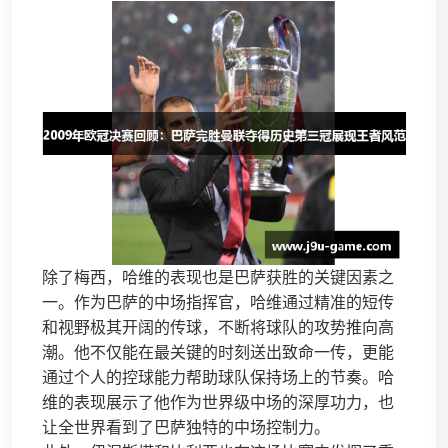
除了梅西，哈维的表现也是巴萨获胜的关键因素之
一。作为巴萨的中场指挥官，哈维通过精准的短传
和视野极其开阔的传球，不断将球队的攻势推向高
潮。他不仅能在最关键的时刻送出致命一传，更能
通过个人的控球能力帮助球队保持场上的节奏。哈
维的表现展示了他作为世界级中场的深厚功力，也
让全世界看到了巴萨独特的中场控制力。