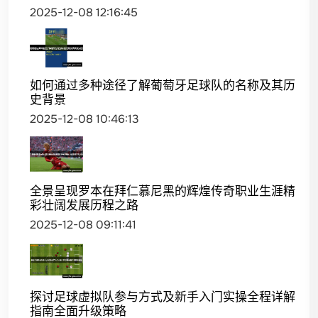
2025-12-08 12:16:45
如何通过多种途径了解葡萄牙足球队的名称及其历
史背景
2025-12-08 10:46:13
全景呈现罗本在拜仁慕尼黑的辉煌传奇职业生涯精
彩壮阔发展历程之路
2025-12-08 09:11:41
探讨足球虚拟队参与方式及新手入门实操全程详解
指南全面升级策略