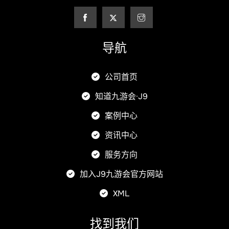
导航
公司首页
知道九游会·J9
案例中心
资讯中心
服务方向
加入J9九游会官方网站
XML
找到我们