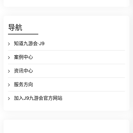
导航
知道九游会·J9
案例中心
资讯中心
服务方向
加入J9九游会官方网站