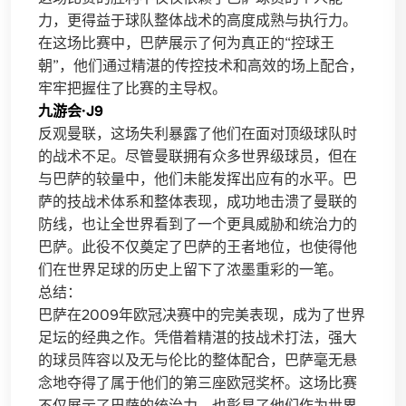
力，更得益于球队整体战术的高度成熟与执行力。
在这场比赛中，巴萨展示了何为真正的“控球王
朝”，他们通过精湛的传控技术和高效的场上配合，
牢牢把握住了比赛的主导权。
九游会·J9
反观曼联，这场失利暴露了他们在面对顶级球队时
的战术不足。尽管曼联拥有众多世界级球员，但在
与巴萨的较量中，他们未能发挥出应有的水平。巴
萨的技战术体系和整体表现，成功地击溃了曼联的
防线，也让全世界看到了一个更具威胁和统治力的
巴萨。此役不仅奠定了巴萨的王者地位，也使得他
们在世界足球的历史上留下了浓墨重彩的一笔。
总结：
巴萨在2009年欧冠决赛中的完美表现，成为了世界
足坛的经典之作。凭借着精湛的技战术打法，强大
的球员阵容以及无与伦比的整体配合，巴萨毫无悬
念地夺得了属于他们的第三座欧冠奖杯。这场比赛
不仅展示了巴萨的统治力，也彰显了他们作为世界