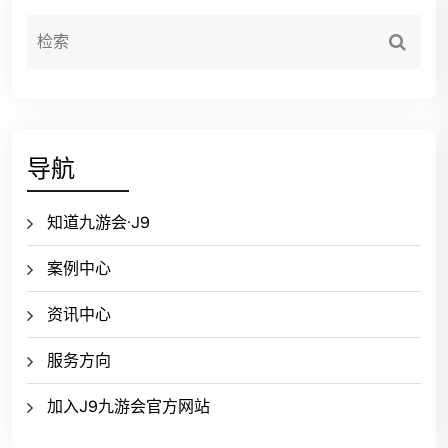
导航
知道九游会·J9
案例中心
资讯中心
服务方向
加入J9九游会官方网站