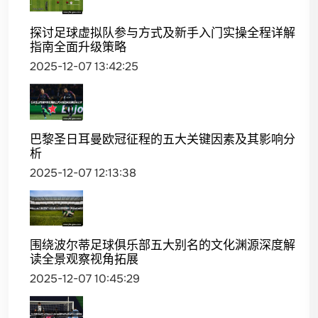
探讨足球虚拟队参与方式及新手入门实操全程详解
指南全面升级策略
2025-12-07 13:42:25
巴黎圣日耳曼欧冠征程的五大关键因素及其影响分
析
2025-12-07 12:13:38
围绕波尔蒂足球俱乐部五大别名的文化渊源深度解
读全景观察视角拓展
2025-12-07 10:45:29