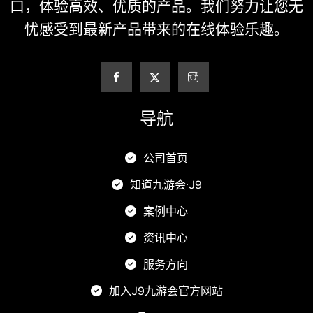
口，体验高效、优质的产品。我们努力让您无
忧感受到最新产品带来的在线体验乐趣。
导航
公司首页
知道九游会·J9
案例中心
资讯中心
服务方向
加入J9九游会官方网站