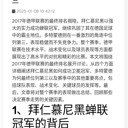
三
2025-01-08 10:42:12
2017年德甲联赛的最终排名揭晓，拜仁慕尼黑以强
大的实力成功蝉联冠军，继续巩固了其在德国足球
中的霸主地位。多特蒙德则在一番激烈的角逐中位
列第三，表现稳健而不失竞争力。整个赛季，德甲
联赛在技术水平、战术变化以及球员表现等方面都
展现出了高水平的对抗和精彩的比赛。本文将围绕
2017年德甲联赛的最终排名展开讨论，从四个方面
详细阐述拜仁慕尼黑如何成功卫冕冠军、多特蒙德
为何最终位列第三以及赛季中的其他重要亮点，包
括球队表现、战术变化、关键球员的发挥等。最
后，文章将对整个赛季的表现做出总结，回顾那些
决定赛季走势的关键因素。
1、拜仁慕尼黑蝉联
冠军的背后