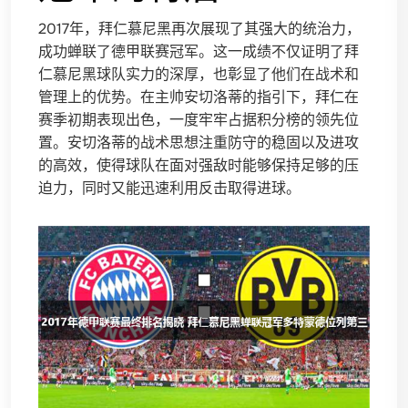
2017年，拜仁慕尼黑再次展现了其强大的统治力，
成功蝉联了德甲联赛冠军。这一成绩不仅证明了拜
仁慕尼黑球队实力的深厚，也彰显了他们在战术和
管理上的优势。在主帅安切洛蒂的指引下，拜仁在
赛季初期表现出色，一度牢牢占据积分榜的领先位
置。安切洛蒂的战术思想注重防守的稳固以及进攻
的高效，使得球队在面对强敌时能够保持足够的压
迫力，同时又能迅速利用反击取得进球。