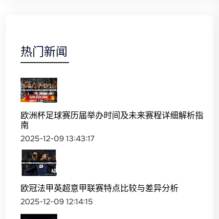
热门新闻
欧洲杯足球赛历届举办时间及未来赛程详细解析指
南
2025-12-09 13:43:17
欧冠法甲英超意甲联赛特点比较与差异分析
2025-12-09 12:14:15