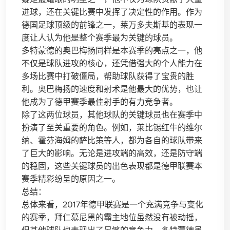
进球，还在关键比赛中发挥了决定性的作用。作为
德国足球顶级的前锋之一，莱万多夫斯基的表现一
度让人认为他是整个赛季最为关键的球员。
多特蒙德的奥巴梅扬同样是本赛季的亮点之一，他
不仅是球队进攻的核心，还凭借强大的个人能力在
多场比赛中打破僵局，帮助球队获得了宝贵的胜
利。奥巴梅扬的速度和射术是他最大的优势，也让
他成为了德甲赛季最佳射手的有力竞争者。
除了这两位球员，其他球队的关键球员也在赛季中
扮演了至关重要的角色。例如，莱比锡红牛的维尔
纳、霍芬海姆的萨比策等人，都为各自的球队带来
了巨大的影响。无论是进攻端的高效，还是防守端
的稳固，这些关键球员的出色表现都是德甲联赛本
赛季精彩纷呈的原因之一。
总结：
总体来看，2017年德甲联赛是一个充满竞争与变化
的赛季，拜仁慕尼黑的霸主地位虽然没有被动摇，