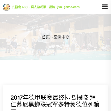
首页
-
案例中心
2017年德甲联赛最终排名揭晓 拜
仁慕尼黑蝉联冠军多特蒙德位列第