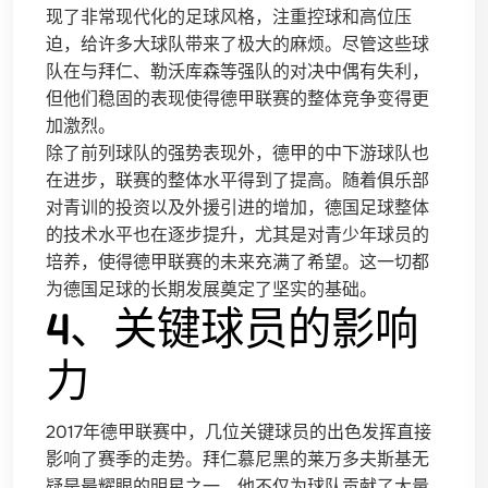
现了非常现代化的足球风格，注重控球和高位压
迫，给许多大球队带来了极大的麻烦。尽管这些球
队在与拜仁、勒沃库森等强队的对决中偶有失利，
但他们稳固的表现使得德甲联赛的整体竞争变得更
加激烈。
除了前列球队的强势表现外，德甲的中下游球队也
在进步，联赛的整体水平得到了提高。随着俱乐部
对青训的投资以及外援引进的增加，德国足球整体
的技术水平也在逐步提升，尤其是对青少年球员的
培养，使得德甲联赛的未来充满了希望。这一切都
为德国足球的长期发展奠定了坚实的基础。
4、关键球员的影响
力
2017年德甲联赛中，几位关键球员的出色发挥直接
影响了赛季的走势。拜仁慕尼黑的莱万多夫斯基无
疑是最耀眼的明星之一，他不仅为球队贡献了大量