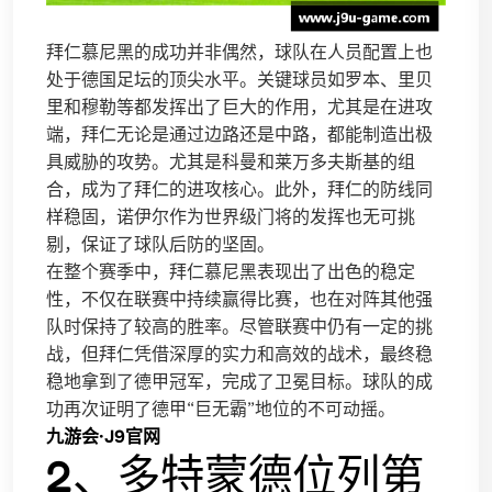
拜仁慕尼黑的成功并非偶然，球队在人员配置上也
处于德国足坛的顶尖水平。关键球员如罗本、里贝
里和穆勒等都发挥出了巨大的作用，尤其是在进攻
端，拜仁无论是通过边路还是中路，都能制造出极
具威胁的攻势。尤其是科曼和莱万多夫斯基的组
合，成为了拜仁的进攻核心。此外，拜仁的防线同
样稳固，诺伊尔作为世界级门将的发挥也无可挑
剔，保证了球队后防的坚固。
在整个赛季中，拜仁慕尼黑表现出了出色的稳定
性，不仅在联赛中持续赢得比赛，也在对阵其他强
队时保持了较高的胜率。尽管联赛中仍有一定的挑
战，但拜仁凭借深厚的实力和高效的战术，最终稳
稳地拿到了德甲冠军，完成了卫冕目标。球队的成
功再次证明了德甲“巨无霸”地位的不可动摇。
九游会·J9官网
2、多特蒙德位列第