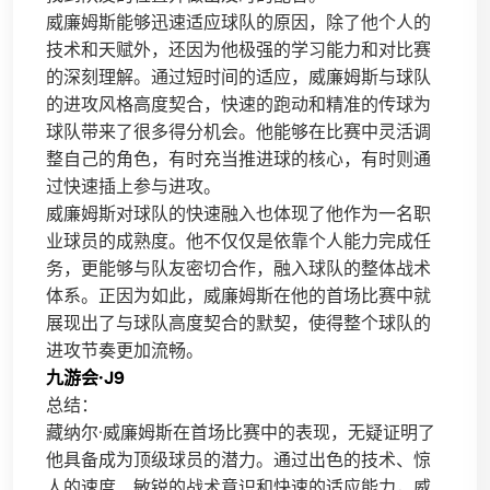
威廉姆斯能够迅速适应球队的原因，除了他个人的
技术和天赋外，还因为他极强的学习能力和对比赛
的深刻理解。通过短时间的适应，威廉姆斯与球队
的进攻风格高度契合，快速的跑动和精准的传球为
球队带来了很多得分机会。他能够在比赛中灵活调
整自己的角色，有时充当推进球的核心，有时则通
过快速插上参与进攻。
威廉姆斯对球队的快速融入也体现了他作为一名职
业球员的成熟度。他不仅仅是依靠个人能力完成任
务，更能够与队友密切合作，融入球队的整体战术
体系。正因为如此，威廉姆斯在他的首场比赛中就
展现出了与球队高度契合的默契，使得整个球队的
进攻节奏更加流畅。
九游会·J9
总结：
藏纳尔·威廉姆斯在首场比赛中的表现，无疑证明了
他具备成为顶级球员的潜力。通过出色的技术、惊
人的速度、敏锐的战术意识和快速的适应能力，威