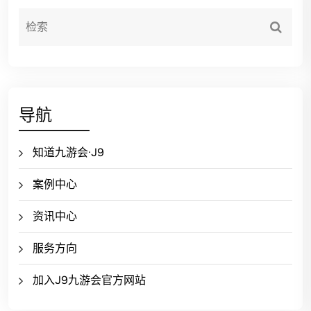
导航
知道九游会·J9
案例中心
资讯中心
服务方向
加入J9九游会官方网站