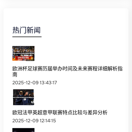
热门新闻
欧洲杯足球赛历届举办时间及未来赛程详细解析指
南
2025-12-09 13:43:17
欧冠法甲英超意甲联赛特点比较与差异分析
2025-12-09 12:14:15