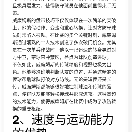
且极具爆发力，使得防守球员在他面前显得束手无
策。
威廉姆斯的盘带技巧不仅仅体现在一次简单的突破
上，他的假动作、变速和重心转换，让对方防守球
员时常陷入被动。在比赛的多个关键时刻，威廉姆
斯通过娴熟的个人技术创造了多次破门机会。尤其
是在一次单兵作战时，他以一记迅速的转身晃过对
方中卫，带球直冲禁区，差点为球队创造进球。
不仅如此，威廉姆斯的传球精度和视野也极为出
色。他能够准确地判断队友的位置，并通过精准的
传球帮助球队打破对方防线。无论是短传还是长
传，威廉姆斯都能够很好地控制球速和传球的落
点，使得队友能够轻松接球并形成进攻。这种高超
的技术能力，使得威廉姆斯在比赛中成为了攻防转
换的重要枢纽。
2、速度与运动能力