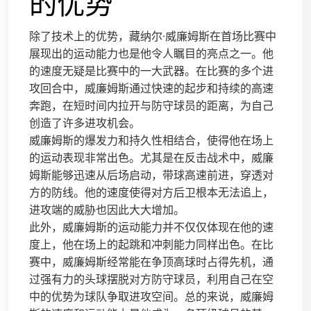
的优势
除了技术上的优势，藏纳尔·威廉姆斯在首场比赛中
展现出的运动能力也是他令人瞩目的亮点之一。他
的速度无疑是比赛中的一大武器。在比赛的多个进
攻回合中，威廉姆斯通过快速的起步和持续的高速
奔跑，在短时间内拉开与防守球员的距离，为自己
创造了许多进攻机会。
威廉姆斯的爆发力和持久性相结合，使得他在场上
的运动表现非常出色。尤其是在反击战术中，威廉
姆斯能够迅速从后场启动，带球高速前进，穿透对
方的防线。他的速度使得对方后卫根本无法追上，
进攻端的威胁也因此大大增加。
此外，威廉姆斯的运动能力并不仅仅体现在他的速
度上，他在场上的起跳和冲刺能力同样出色。在比
赛中，威廉姆斯经常能在争顶高球时占得先机，通
过强有力的头球摆脱对方防守球员，利用自己在空
中的优势为球队争取进攻空间。总的来说，威廉姆