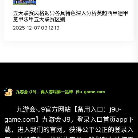
五大联赛风格迥异各具特色深入分析英超西甲德甲
意甲法甲五大联赛区别
2025-12-07 09:12:19
九游会·J9官方网站【备用入口：j9u-
game.com】九游会·J9，登录入口首页app下
载，进入我们的官网，获得公平公正的登录入