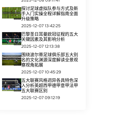
2025-12-08 09:11:41
探讨足球虚拟队参与方式及新
手入门实操全程详解指南全面
升级策略
2025-12-07 13:42:25
巴黎圣日耳曼欧冠征程的五大
关键因素及其影响分析
2025-12-07 12:13:38
围绕波尔蒂足球俱乐部五大别
名的文化渊源深度解读全景观
察视角拓展
2025-12-07 10:45:29
五大联赛风格迥异各具特色深
入分析英超西甲德甲意甲法甲
五大联赛区别
2025-12-07 09:12:19