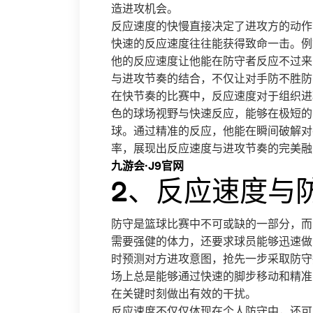
造进攻机会。
反应速度的快慢直接决定了进攻方的动作
快速的反应速度往往能获得致命一击。例
他的反应速度让他能在防守者反应不过来
与进攻节奏的结合，不仅让对手防不胜防
在快节奏的比赛中，反应速度对于组织进
色的球场视野与快速反应，能够在极短的
球。通过精准的反应，他能在瞬间破解对
率，展现出反应速度与进攻节奏的完美融
九游会·J9官网
2、反应速度与
防守是篮球比赛中不可或缺的一部分，而
需要强健的体力，还要求球员能够迅速做
时预测对方进攻意图，抢先一步采取防守
场上总是能够通过快速的脚步移动和精准
在关键时刻做出有效的干扰。
反应速度不仅仅体现在个人防守中，还可