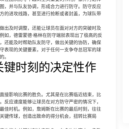
图，并与队友协调，形成合力进行防守。防守反应
方的进攻线路，甚至进行抢断或者封盖，为球队带
做出及时调整，还能让球员在面对对方的突破时及
例如，德雷蒙德·格林在防守端就表现出了极高的反
，还能及时帮助队友防守，做出关键的协防，确保
守表现的关键要素，对于任何一支争夺总冠军的球
的。
关键时刻的决定性作
直接影响比赛的胜负。尤其是在比赛临近结束，比
。反应速度能够让球员在对方防守严密的情况下，
最佳时机。例如，詹姆斯在比赛的最后时刻，往往
关键传球，创造出致命的得分机会，扭转比赛局