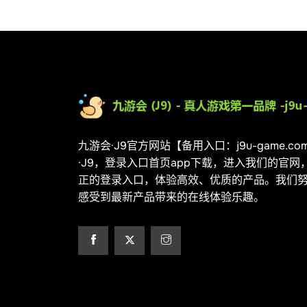
九游会·J9官方网站【备用入口：j9u-game.c
·J9，登录入口首页app下载，进入我们的官网
正的登录入口，体验高效、优质的产品。我们
感受到最新产品带来的在线体验乐趣。