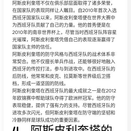
阿斯皮利奎塔不仅在俱乐部层面取得了诸多荣誉，
在国家队的表现同样让人瞩目。自2010年首次入选
西班牙国家队以来，阿斯皮利奎塔便在世界大赛中
为西班牙队贡献了自己的力量。他的首秀便是在
2010年的南非世界杯上，尽管当时西班牙队阵容星
光璀璨，阿斯皮利奎塔凭借自己的表现逐渐赢得了
国家队主帅的信任。
阿斯皮利奎塔的防守风格与西班牙队的战术体系非
常契合。他不仅擅长单兵作战，还能够很好地融入
西班牙的传控打法，参与到进攻中。在西班牙队的
后防线，他常常和皮克、拉莫斯等世界级后卫搭
档，形成一道坚固的防线。
阿斯皮利奎塔在西班牙队的最大成就之一是在2012
年欧锦赛中帮助球队夺得了欧洲杯冠军。他的防守
表现稳健，提供了强有力的支持。尽管西班牙队的
进攻多次闪光，但阿斯皮利奎塔在防守端的坚韧和
冷静同样是球队成功的重要因素。
4、阿斯皮利奎塔的