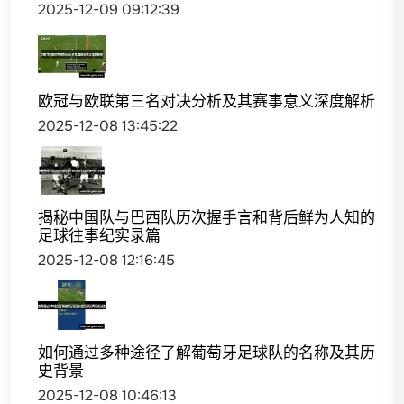
2025-12-09 09:12:39
欧冠与欧联第三名对决分析及其赛事意义深度解析
2025-12-08 13:45:22
揭秘中国队与巴西队历次握手言和背后鲜为人知的
足球往事纪实录篇
2025-12-08 12:16:45
如何通过多种途径了解葡萄牙足球队的名称及其历
史背景
2025-12-08 10:46:13