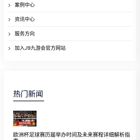
案例中心
资讯中心
服务方向
加入J9九游会官方网站
热门新闻
欧洲杯足球赛历届举办时间及未来赛程详细解析指