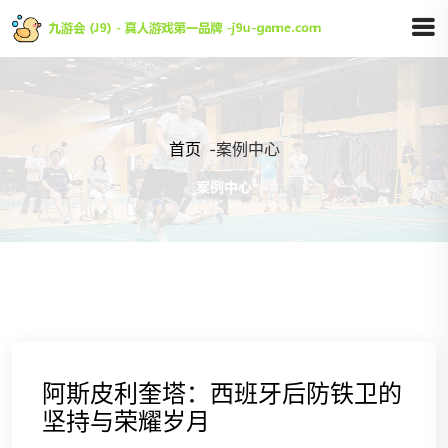
首页
-
案例中心
阿斯皮利奎塔：西班牙后防铁卫的
坚持与荣耀岁月