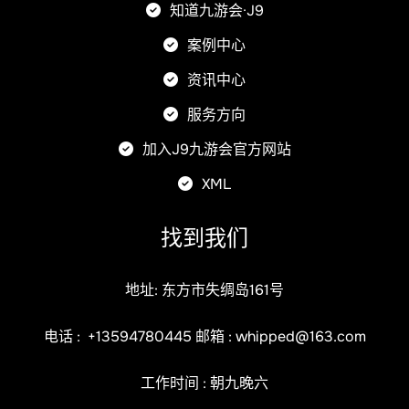
知道九游会·J9
案例中心
资讯中心
服务方向
加入J9九游会官方网站
XML
找到我们
地址: 东方市失绸岛161号
电话 :
+13594780445
邮箱 :
whipped@163.com
工作时间 : 朝九晚六