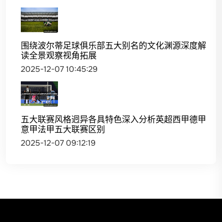
围绕波尔蒂足球俱乐部五大别名的文化渊源深度解
读全景观察视角拓展
2025-12-07 10:45:29
五大联赛风格迥异各具特色深入分析英超西甲德甲
意甲法甲五大联赛区别
2025-12-07 09:12:19