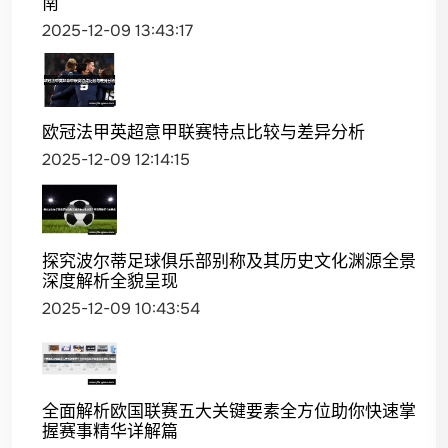
南
2025-12-09 13:43:17
欧冠法甲英超意甲联赛特点比较与差异分析
2025-12-09 12:14:15
探究波尔蒂足球俱乐部别称及其历史文化渊源全景
深度解析全貌呈现
2025-12-09 10:43:54
全面解析欧国联赛五大关键要素全方位助你快速掌
握赛事精华详解篇