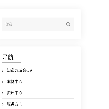
导航
知道九游会·J9
案例中心
资讯中心
服务方向