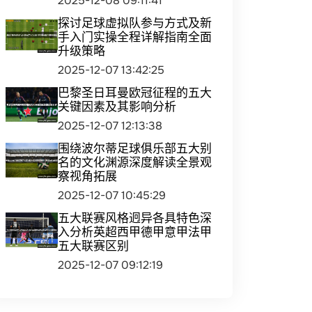
2025-12-08 09:11:41
探讨足球虚拟队参与方式及新
手入门实操全程详解指南全面
升级策略
2025-12-07 13:42:25
巴黎圣日耳曼欧冠征程的五大
关键因素及其影响分析
2025-12-07 12:13:38
围绕波尔蒂足球俱乐部五大别
名的文化渊源深度解读全景观
察视角拓展
2025-12-07 10:45:29
五大联赛风格迥异各具特色深
入分析英超西甲德甲意甲法甲
五大联赛区别
2025-12-07 09:12:19