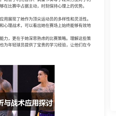
够在比赛中占据主动，时刻保持心理上的优势。
应用展现了她作为顶尖运动员的多样性和灵活性。
和心理战术，可以看出她在赛场上始终能够有效地
能力，更在于她深思熟虑的比赛策略。理解这些策
也为年轻球员提供了宝贵的学习经验，让他们在今