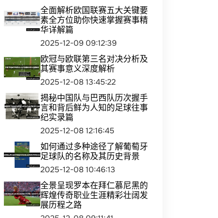
全面解析欧国联赛五大关键要
素全方位助你快速掌握赛事精
华详解篇
2025-12-09 09:12:39
欧冠与欧联第三名对决分析及
其赛事意义深度解析
2025-12-08 13:45:22
揭秘中国队与巴西队历次握手
言和背后鲜为人知的足球往事
纪实录篇
2025-12-08 12:16:45
如何通过多种途径了解葡萄牙
足球队的名称及其历史背景
2025-12-08 10:46:13
全景呈现罗本在拜仁慕尼黑的
辉煌传奇职业生涯精彩壮阔发
展历程之路