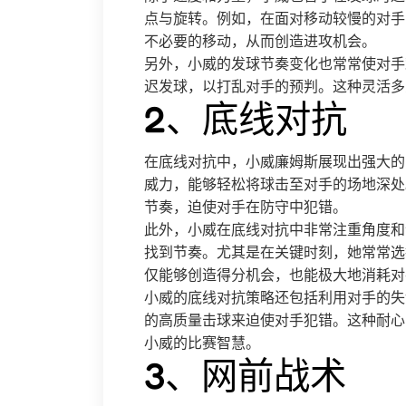
点与旋转。例如，在面对移动较慢的对手
不必要的移动，从而创造进攻机会。
另外，小威的发球节奏变化也常常使对手
迟发球，以打乱对手的预判。这种灵活多
2、底线对抗
在底线对抗中，小威廉姆斯展现出强大的
威力，能够轻松将球击至对手的场地深处
节奏，迫使对手在防守中犯错。
此外，小威在底线对抗中非常注重角度和
找到节奏。尤其是在关键时刻，她常常选
仅能够创造得分机会，也能极大地消耗对
小威的底线对抗策略还包括利用对手的失
的高质量击球来迫使对手犯错。这种耐心
小威的比赛智慧。
3、网前战术