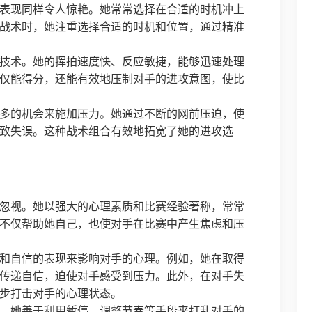
表现同样令人惊艳。她常常选择在合适的时机冲上
战术时，她注重选择合适的时机和位置，通过精准
技术。她的挥拍速度快、反应敏捷，能够迅速处理
仅能得分，还能有效地压制对手的进攻意图，使比
多的机会来施加压力。她通过不断的网前压迫，使
致失误。这种战术组合有效地拓宽了她的进攻选
忽视。她以强大的心理素质和比赛经验著称，常常
不仅帮助她自己，也使对手在比赛中产生焦虑和压
和自信的表现来影响对手的心理。例如，她在取得
传递自信，迫使对手感受到压力。此外，在对手失
步打击对手的心理状态。
。她善于利用暂停、调整节奏等手段来打乱对手的