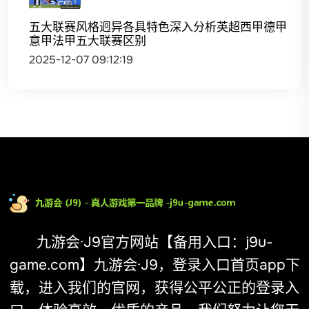
五大联赛风格迥异各具特色深入分析英超西甲德甲
意甲法甲五大联赛区别
2025-12-07 09:12:19
九游会·J9官方网站【备用入口：j9u-
game.com】九游会·J9，登录入口首页app下
载，进入我们的官网，获得公平公正的登录入