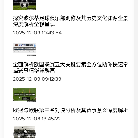
探究波尔蒂足球俱乐部别称及其历史文化渊源全景
深度解析全貌呈现
2025-12-09 10:43:54
全面解析欧国联赛五大关键要素全方位助你快速掌
握赛事精华详解篇
2025-12-09 09:12:39
欧冠与欧联第三名对决分析及其赛事意义深度解析
2025-12-08 13:45:22