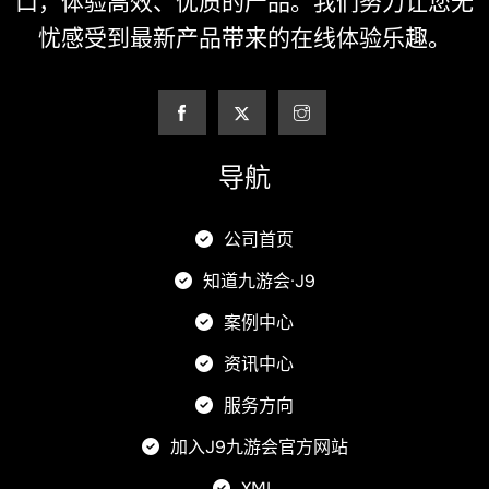
口，体验高效、优质的产品。我们努力让您无
忧感受到最新产品带来的在线体验乐趣。
导航
公司首页
知道九游会·J9
案例中心
资讯中心
服务方向
加入J9九游会官方网站
XML