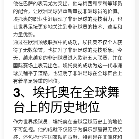
他在巴萨的表现尤为突出，他与梅西和亨利等球员
的配合，让欧洲足球界重新审视非洲球员的价值。
埃托奥的职业生涯展现了非洲足球的竞技潜力，也
让世界足坛更多地关注到非洲球员的技术、速度和
力量优势。
通过在欧洲顶级联赛中的成功，埃托奥不仅个人获
得了无数荣誉，也提升了非洲足球的竞技形象。今
天，越来越多的非洲球员进入欧洲五大联赛，并在
国际赛场上表现出色。埃托奥的成功为这一代非洲
球员铺平了道路，也证明了非洲足球在全球舞台上
有着举足轻重的地位。
3、埃托奥在全球舞
台上的历史地位
作为世界级球员，埃托奥在全球足球历史上的地位
不可忽视。他的成就不仅限于为俱乐部赢得无数奖
杯，还包括他在国家队的贡献，特别是在非洲杯和