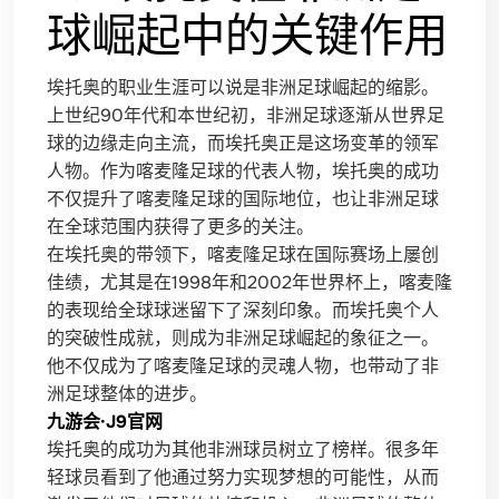
球崛起中的关键作用
埃托奥的职业生涯可以说是非洲足球崛起的缩影。
上世纪90年代和本世纪初，非洲足球逐渐从世界足
球的边缘走向主流，而埃托奥正是这场变革的领军
人物。作为喀麦隆足球的代表人物，埃托奥的成功
不仅提升了喀麦隆足球的国际地位，也让非洲足球
在全球范围内获得了更多的关注。
在埃托奥的带领下，喀麦隆足球在国际赛场上屡创
佳绩，尤其是在1998年和2002年世界杯上，喀麦隆
的表现给全球球迷留下了深刻印象。而埃托奥个人
的突破性成就，则成为非洲足球崛起的象征之一。
他不仅成为了喀麦隆足球的灵魂人物，也带动了非
洲足球整体的进步。
九游会·J9官网
埃托奥的成功为其他非洲球员树立了榜样。很多年
轻球员看到了他通过努力实现梦想的可能性，从而