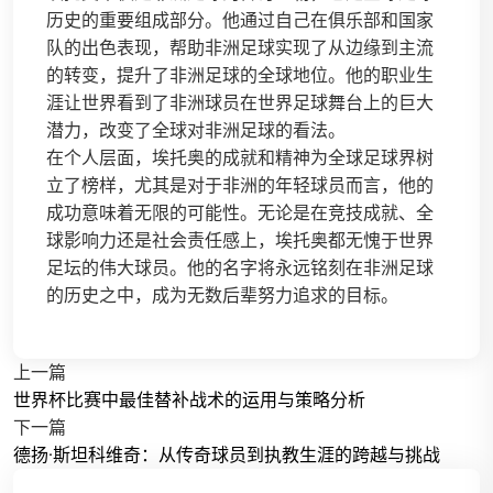
历史的重要组成部分。他通过自己在俱乐部和国家
队的出色表现，帮助非洲足球实现了从边缘到主流
的转变，提升了非洲足球的全球地位。他的职业生
涯让世界看到了非洲球员在世界足球舞台上的巨大
潜力，改变了全球对非洲足球的看法。
在个人层面，埃托奥的成就和精神为全球足球界树
立了榜样，尤其是对于非洲的年轻球员而言，他的
成功意味着无限的可能性。无论是在竞技成就、全
球影响力还是社会责任感上，埃托奥都无愧于世界
足坛的伟大球员。他的名字将永远铭刻在非洲足球
的历史之中，成为无数后辈努力追求的目标。
上一篇
世界杯比赛中最佳替补战术的运用与策略分析
下一篇
德扬·斯坦科维奇：从传奇球员到执教生涯的跨越与挑战