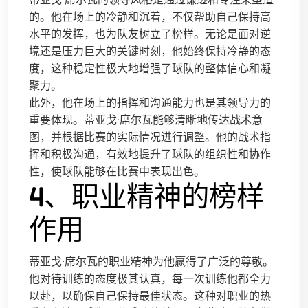
的。他在场上的冷静和沉着，不仅帮助自己保持高
水平的发挥，也为队友树立了榜样。无论是面对逆
境还是压力巨大的关键时刻，他始终保持冷静的态
度，这种稳定性极大地增强了球队的整体信心和凝
聚力。
此外，他在场上的指挥和沟通能力也是其领导力的
重要体现。蒂亚戈·席尔瓦能够清晰地传达战术意
图，并根据比赛的实际情况进行调整。他的战术指
挥和积极沟通，有效地提升了球队的组织性和协作
性，使球队能够在比赛中表现出色。
4、职业精神的榜样
作用
蒂亚戈·席尔瓦的职业精神为他赢得了广泛的尊敬。
他对待训练的态度极其认真，每一次训练他都全力
以赴，以确保自己保持最佳状态。这种对职业的热