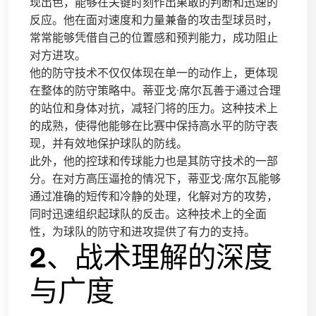
现出色，能够在关键时刻作出果敢的判断和迅速的
反应。他在面对速度和力量兼备的攻击型球员时，
常常能够凭借自己的位置感和预判能力，成功阻止
对方进攻。
他的防守技术不仅仅体现在单一的动作上，更体现
在整体的防守策略中。蒂亚戈·席尔瓦善于通过合理
的站位和身体对抗，减轻门将的压力。这种技术上
的成熟，使得他能够在比赛中保持高水平的防守表
现，并有效地保护球队的防线。
此外，他的控球和传球能力也是其防守技术的一部
分。在对方高压逼抢的情况下，蒂亚戈·席尔瓦能够
通过准确的短传和冷静的处理，化解对方的攻势，
同时迅速组织起球队的反击。这种技术上的全面
性，为球队的防守和进攻提供了有力的支持。
2、战术理解的深度
与广度