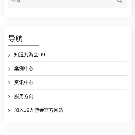
导航
知道九游会·J9
案例中心
资讯中心
服务方向
加入J9九游会官方网站