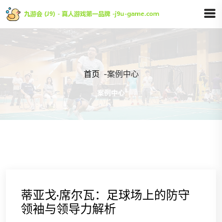
首页
-
案例中心
蒂亚戈·席尔瓦：足球场上的防守
领袖与领导力解析