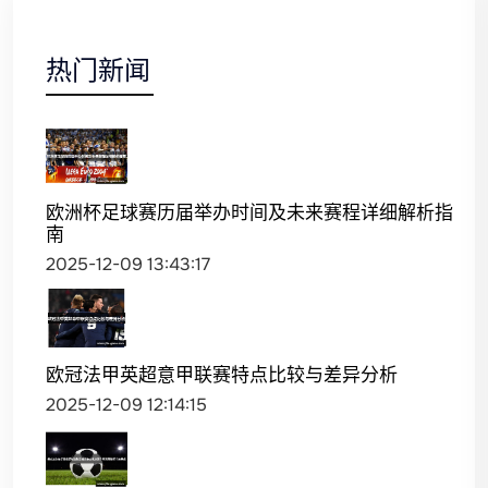
热门新闻
欧洲杯足球赛历届举办时间及未来赛程详细解析指
南
2025-12-09 13:43:17
欧冠法甲英超意甲联赛特点比较与差异分析
2025-12-09 12:14:15