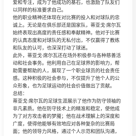
爱和专注，成为了他成功的基石，也激励了队友们
以同样的标准要求自己。
他的职业精神还体现在对比赛的投入和对球队的忠
诚上。无论是在俱乐部还是国家队，蒂亚戈·席尔瓦
始终表现出高度的责任感和奉献精神。他对于比赛
的认真态度和对球队的无私付出，不仅赢得了教练
和队友的认可，也深深打动了球迷。
此外，蒂亚戈·席尔瓦还在场外积极参与各种慈善活
动和社会事务。他利用自己在足球界的影响力，帮
助需要帮助的人，展现了一个职业球员的社会责任
感。这种积极的社会参与，不仅提升了他个人的公
众形象，也为足球运动的社会价值做出了贡献。
总结：
蒂亚戈·席尔瓦的足球生涯展示了他作为防守领袖的
非凡素质。他在防守技术上的精准和稳定，使他成
为了对方攻击者的梦魇；他在战术理解上的深度和
广度，使得他能够有效地应对各种复杂的比赛局
面；他的领导力风格，通过个人示范和团队沟通，