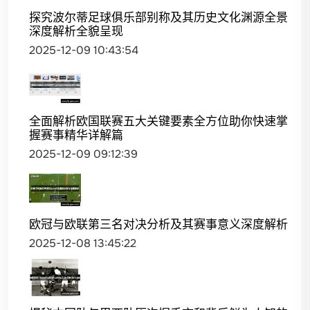
探究波尔蒂足球俱乐部别称及其历史文化渊源全景
深度解析全貌呈现
2025-12-09 10:43:54
全面解析欧国联赛五大关键要素全方位助你快速掌
握赛事精华详解篇
2025-12-09 09:12:39
欧冠与欧联第三名对决分析及其赛事意义深度解析
2025-12-08 13:45:22