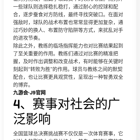
一些球队则选择稳扎稳打，通过耐心的控球和配
合，逐步蚕食对方防线，最终寻找突破口。在面对
强敌时，球队的战术布置也常常显得更加复杂，通
过巧妙的换人、布置防守陷阱等方式，来扰乱对手
的进攻节奏。
除此之外，教练的临场指挥能力也对比赛结果起到
了至关重要的作用。教练们通过对比赛的精准把
握，及时作出调整和改变战术，有时能够在关键时
刻起到“转败为胜”的作用。球员与教练之间的默契
配合，也让比赛更具观赏性，呈现出一种智勇双全
的博弈。
九游会·J9官网
4、赛事对社会的广
泛影响
全国篮球总决赛挑战赛不仅仅是一次体育赛事，它