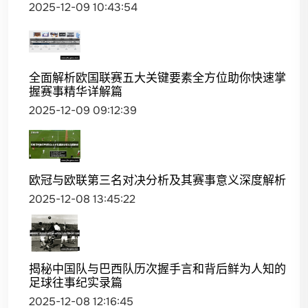
2025-12-09 10:43:54
全面解析欧国联赛五大关键要素全方位助你快速掌
握赛事精华详解篇
2025-12-09 09:12:39
欧冠与欧联第三名对决分析及其赛事意义深度解析
2025-12-08 13:45:22
揭秘中国队与巴西队历次握手言和背后鲜为人知的
足球往事纪实录篇
2025-12-08 12:16:45