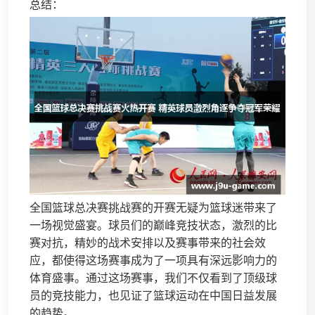
总结：
全国篮球总决赛挑战赛的开赛无疑为篮球迷带来了
一场视觉盛宴。球员们的巅峰竞技状态，激烈的比
赛对抗，精妙的战术安排以及赛事带来的社会效
应，都使得这场赛事成为了一项具有深远影响力的
体育盛事。通过这场赛事，我们不仅看到了顶级球
员的竞技能力，也见证了篮球运动在中国日益发展
的趋势。