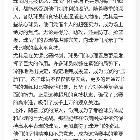
球员的竞技状态，球员们在赛场上拼搏的每一个瞬
间，都能感受到他们对胜利的渴望。随着赛季的深
入，各队球员的竞技状态逐渐进入巅峰，尤其是一
些核心球员，他们凭借个人的超强实力，成为场上
绝对的焦点。无论是得分、助攻，还是防守、抢篮
板，球员们的表现都堪称完美，向球迷们展示了篮
球比赛的高水平竞技。
尤其是在关键比赛时刻，球员们的心理素质更是发
挥了巨大的作用。许多球员能够在紧张的局势下，
冷静地做出决定，稳定地完成投篮，成为比赛的“压
舱石”。这些球员不仅仅依靠天赋，更多的是通过长
期的训练和比赛经验积累，具备了应对各种复杂局
面的能力。正是这种超凡的竞技状态，确保了比赛
的高水准，吸引了成千上万的观众关注。
此外，随着比赛的深入，伤病成为了考验球员体能
和心理的巨大挑战。那些能够在伤病困扰中依然保
持高水平表现的球员，更加赢得了球迷们的敬佩。
他们的坚韧精神和不屈意志，成为这场赛事的重要