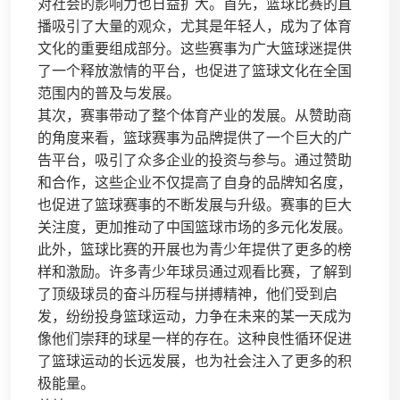
对社会的影响力也日益扩大。首先，篮球比赛的直
播吸引了大量的观众，尤其是年轻人，成为了体育
文化的重要组成部分。这些赛事为广大篮球迷提供
了一个释放激情的平台，也促进了篮球文化在全国
范围内的普及与发展。
其次，赛事带动了整个体育产业的发展。从赞助商
的角度来看，篮球赛事为品牌提供了一个巨大的广
告平台，吸引了众多企业的投资与参与。通过赞助
和合作，这些企业不仅提高了自身的品牌知名度，
也促进了篮球赛事的不断发展与升级。赛事的巨大
关注度，更加推动了中国篮球市场的多元化发展。
此外，篮球比赛的开展也为青少年提供了更多的榜
样和激励。许多青少年球员通过观看比赛，了解到
了顶级球员的奋斗历程与拼搏精神，他们受到启
发，纷纷投身篮球运动，力争在未来的某一天成为
像他们崇拜的球星一样的存在。这种良性循环促进
了篮球运动的长远发展，也为社会注入了更多的积
极能量。