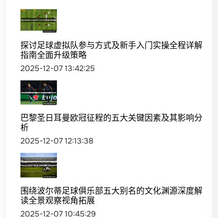
探讨足球虚拟队参与方式及新手入门实操全程详解
指南全面升级策略
2025-12-07 13:42:25
巴黎圣日耳曼欧冠征程的五大关键因素及其影响分
析
2025-12-07 12:13:38
围绕波尔蒂足球俱乐部五大别名的文化渊源深度解
读全景观察视角拓展
2025-12-07 10:45:29