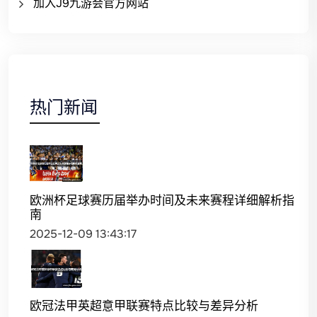
加入J9九游会官方网站
热门新闻
欧洲杯足球赛历届举办时间及未来赛程详细解析指
南
2025-12-09 13:43:17
欧冠法甲英超意甲联赛特点比较与差异分析