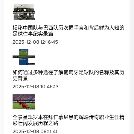
揭秘中国队与巴西队历次握手言和背后鲜为人知的
足球往事纪实录篇
2025-12-08 12:16:45
如何通过多种途径了解葡萄牙足球队的名称及其历
史背景
2025-12-08 10:46:13
全景呈现罗本在拜仁慕尼黑的辉煌传奇职业生涯精
彩壮阔发展历程之路
2025-12-08 09:11:41