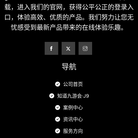
载，进入我们的官网，获得公平公正的登录入
口，体验高效、优质的产品。我们努力让您无
忧感受到最新产品带来的在线体验乐趣。
导航
公司首页
知道九游会·J9
案例中心
资讯中心
服务方向