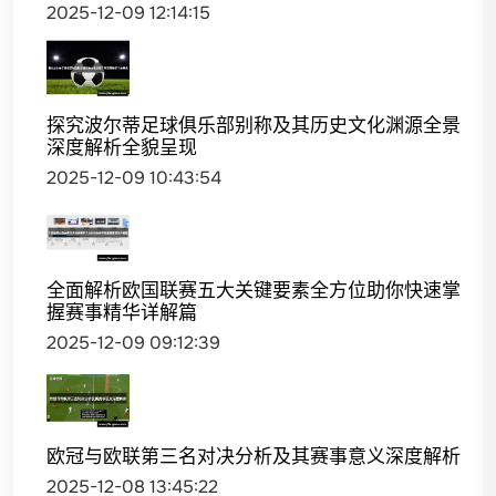
2025-12-09 12:14:15
探究波尔蒂足球俱乐部别称及其历史文化渊源全景
深度解析全貌呈现
2025-12-09 10:43:54
全面解析欧国联赛五大关键要素全方位助你快速掌
握赛事精华详解篇
2025-12-09 09:12:39
欧冠与欧联第三名对决分析及其赛事意义深度解析
2025-12-08 13:45:22