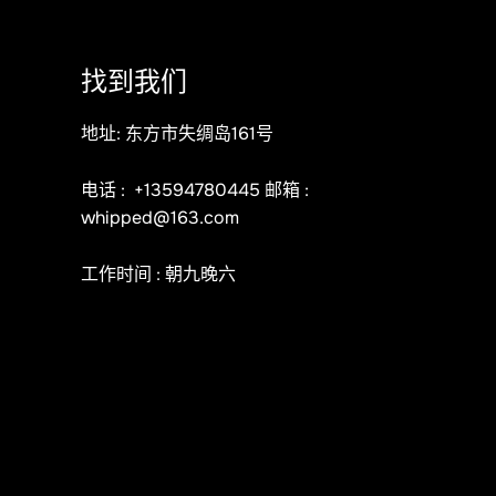
找到我们
地址: 东方市失绸岛161号
电话 :
+13594780445
邮箱 :
whipped@163.com
工作时间 : 朝九晚六