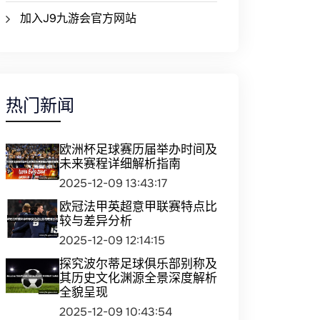
加入J9九游会官方网站
热门新闻
欧洲杯足球赛历届举办时间及
未来赛程详细解析指南
2025-12-09 13:43:17
欧冠法甲英超意甲联赛特点比
较与差异分析
2025-12-09 12:14:15
探究波尔蒂足球俱乐部别称及
其历史文化渊源全景深度解析
全貌呈现
2025-12-09 10:43:54