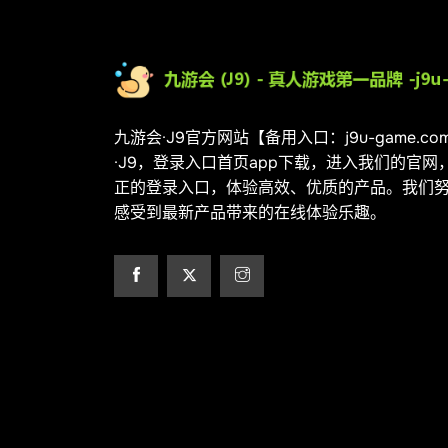
九游会·J9官方网站【备用入口：j9u-game.c
·J9，登录入口首页app下载，进入我们的官网
正的登录入口，体验高效、优质的产品。我们
感受到最新产品带来的在线体验乐趣。