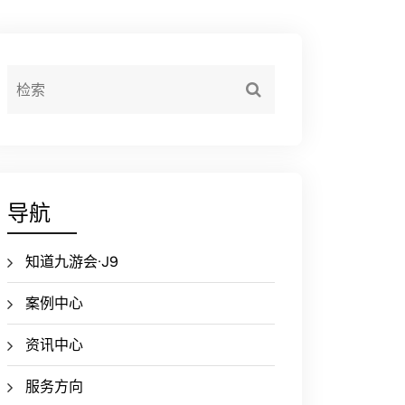
导航
知道九游会·J9
案例中心
资讯中心
服务方向